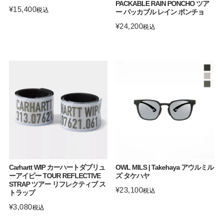
PACKABLE RAIN PONCHO ツア
¥
15,400
税込
ー パッカブル レイン ポンチョ
¥
24,200
税込
Carhartt WIP カーハートダブリュ
OWL MILS | Takehaya アウルミル
ーアイピー TOUR REFLECTIVE
ズ タケハヤ
STRAP ツアー リフレクティブ ス
¥
23,100
税込
トラップ
¥
3,080
税込