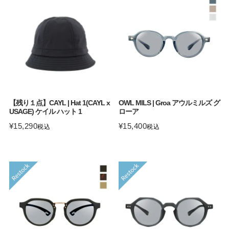
【残り１点】CAYL | Hat 1(CAYL x
OWL MILS | Groa アウルミルズ グ
USAGE) ケイル ハット 1
ローア
¥
15,290
¥
15,400
税込
税込