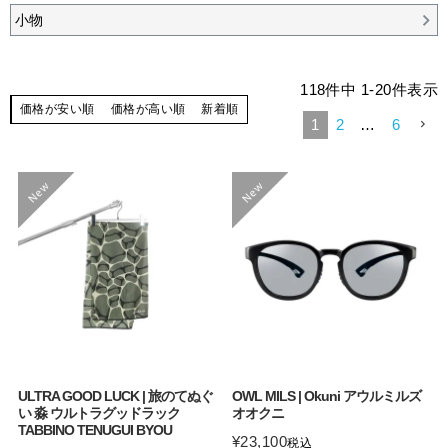
小物
118
件中
1
-
20
件表示
価格が安い順
価格が高い順
新着順
1
2
…
6
ULTRA GOOD LUCK | 旅のてぬぐ
OWL MILS | Okuni アウルミルズ
い 淼 ウルトラグッドラック
オオクニ
TABBINO TENUGUI BYOU
¥
23,100
税込