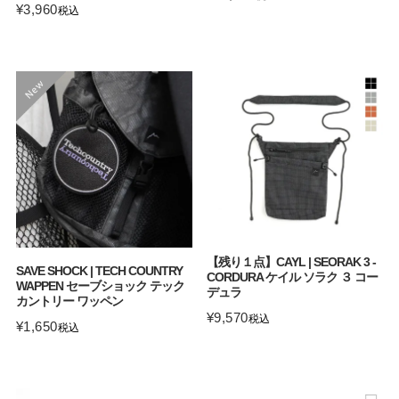
¥
3,960
税込
【残り１点】CAYL | SEORAK 3 -
SAVE SHOCK | TECH COUNTRY
CORDURA ケイル ソラク ３ コー
WAPPEN セーブショック テック
デュラ
カントリー ワッペン
¥
9,570
税込
¥
1,650
税込