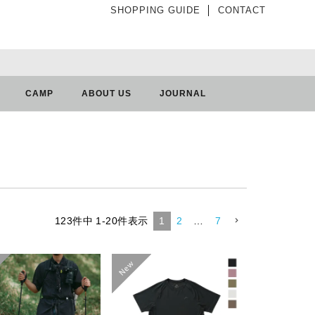
SHOPPING GUIDE
│
CONTACT
CAMP
ABOUT US
JOURNAL
123
件中
1
-
20
件表示
1
2
…
7