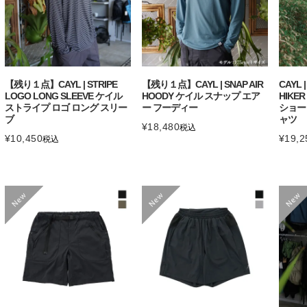
【残り１点】CAYL | STRIPE
【残り１点】CAYL | SNAP AIR
CAYL 
LOGO LONG SLEEVE ケイル
HOODY ケイル スナップ エア
HIKE
ストライプ ロゴ ロング スリー
ー フーディー
ショー
ブ
ャツ
¥
18,480
税込
¥
10,450
¥
19,2
税込