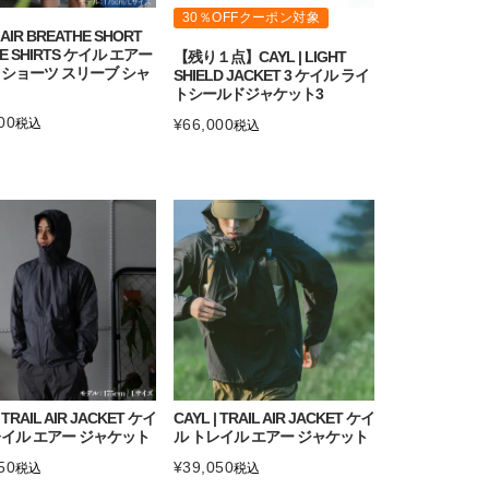
30％OFFクーポン対象
| AIR BREATHE SHORT
VE SHIRTS ケイル エアー
【残り１点】CAYL | LIGHT
 ショーツ スリーブ シャ
SHIELD JACKET 3 ケイル ライ
トシールドジャケット3
00
税込
¥
66,000
税込
| TRAIL AIR JACKET ケイ
CAYL | TRAIL AIR JACKET ケイ
レイル エアー ジャケット
ル トレイル エアー ジャケット
50
¥
39,050
税込
税込