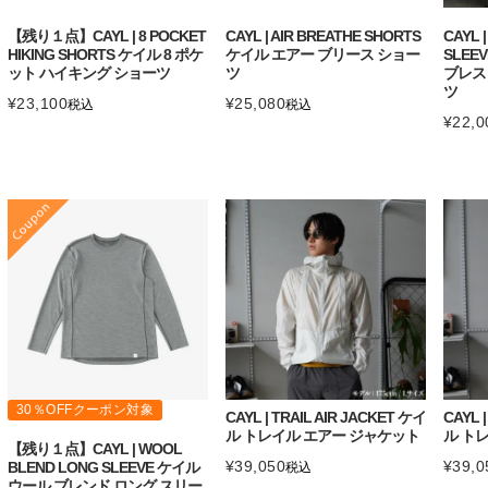
【残り１点】CAYL | 8 POCKET
CAYL | AIR BREATHE SHORTS
CAYL 
HIKING SHORTS ケイル 8 ポケ
ケイル エアー ブリース ショー
SLEE
ット ハイキング ショーツ
ツ
ブレス
ツ
¥
23,100
¥
25,080
税込
税込
¥
22,0
30％OFFクーポン対象
CAYL | TRAIL AIR JACKET ケイ
CAYL 
ル トレイル エアー ジャケット
ル ト
【残り１点】CAYL | WOOL
¥
39,050
¥
39,0
BLEND LONG SLEEVE ケイル
税込
ウール ブレンド ロング スリー