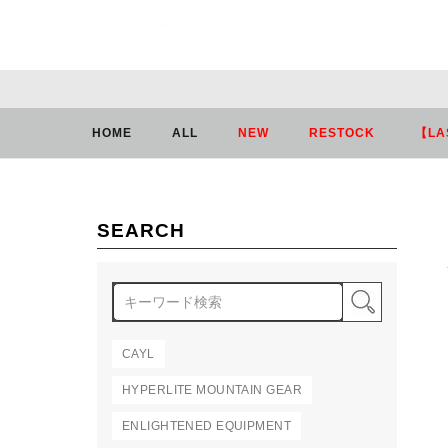
HOME
ブランド
CAYL
WEAR
HOME
ALL
NEW
RESTOCK
【LA
SEARCH
検索
CAYL
HYPERLITE MOUNTAIN GEAR
ENLIGHTENED EQUIPMENT