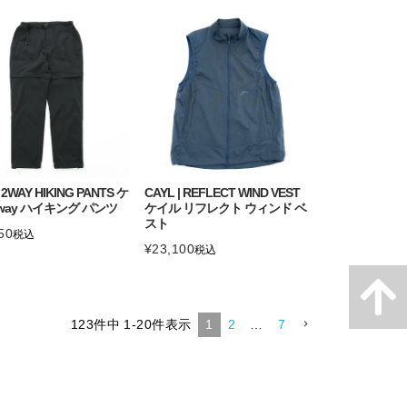
| 2WAY HIKING PANTS ケ
CAYL | REFLECT WIND VEST
way ハイキング パンツ
ケイル リフレクト ウィンド ベ
スト
50
税込
¥
23,100
税込
123
件中
1
-
20
件表示
1
2
…
7