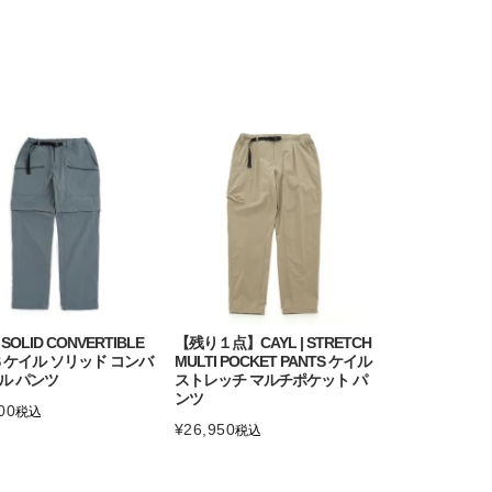
| SOLID CONVERTIBLE
【残り１点】CAYL | STRETCH
S ケイル ソリッド コンバ
MULTI POCKET PANTS ケイル
ル パンツ
ストレッチ マルチポケット パ
ンツ
00
税込
¥
26,950
税込