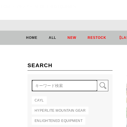
HOME
ブランド
ENLIGHTENED EQUIPMENT
HOME
ALL
NEW
RESTOCK
【LA
SEARCH
検索
CAYL
HYPERLITE MOUNTAIN GEAR
ENLIGHTENED EQUIPMENT