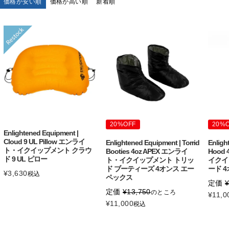
価格が安い順
価格が高い順
新着順
20%OFF
20%
Enlightened Equipment |
Cloud 9 UL Pillow エンライ
Enlightened Equipment | Torrid
Enligh
ト・イクイップメント クラウ
Booties 4oz APEX エンライ
Hood
ド 9 UL ピロー
ト・イクイップメント トリッ
イクイ
ド ブーティーズ 4オンス エー
ード 
¥
3,630
税込
ペックス
定価
定価
¥
13,750
のところ
¥
11,0
¥
11,000
税込