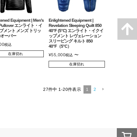
tened Equipment | Men's
Enlightened Equipment |
d Pullover エンライト・イ
Revelation Sleeping Quilt 850
プメント メンズ トリッ
40°F (5°C) エンライト・イクイ
ルオーバー
ップメント レヴェレーション
スリーピング キルト 850
00
税込
40°F（5°C）
在庫切れ
¥
55,000
〜
税込
在庫切れ
27
件中
1
-
20
件表示
1
2