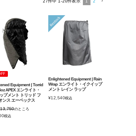
27
件中
1
-
20
件表示
1
2
OFF
Enlightened Equipment | Rain
Wrap エンライト・イクイップ
tened Equipment | Torrid
メント レイン ラップ
 4oz APEX エンライト・
ップメント トリッド フ
¥
12,540
税込
4オンス エーペックス
¥
13,750
のところ
00
税込