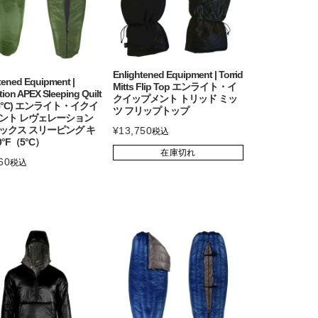
Enlightened Equipment | Torrid
tened Equipment |
Mitts Flip Top エンライト・イ
tion APEX Sleeping Quilt
クイップメント トリッド ミッ
 (5°C) エンライト・イクイ
ツ フリップトップ
ント レヴェレーション
ックス スリーピング キ
¥
13,750
税込
0°F（5°C）
在庫切れ
60
税込