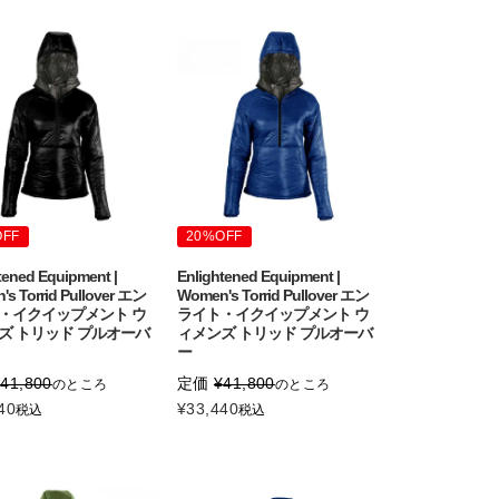
OFF
20%OFF
tened Equipment |
Enlightened Equipment |
s Torrid Pullover エン
Women's Torrid Pullover エン
・イクイップメント ウ
ライト・イクイップメント ウ
ズ トリッド プルオーバ
ィメンズ トリッド プルオーバ
ー
¥
41,800
定価
¥
41,800
のところ
のところ
40
¥
33,440
税込
税込