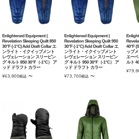
Enlightened Equipment |
Enlightened Equipment |
Enligh
Revelation Sleeping Quilt 850
Revelation Sleeping Quilt 950
Revela
30°F (-1°C) Add Draft Collar エ
30°F (-1°C) Add Draft Collar エ
40°F
ンライト・イクイップメント
ンライト・イクイップメント
ップメ
レヴェレーション スリーピン
レヴェレーション スリーピン
エーペ
グ キルト 850 30°F（-1°C） ア
グ キルト 950 30°F（-1°C） ア
ルト 4
ッド ドラフト カラー
ッド ドラフト カラー
¥
79,8
¥
63,800
〜
¥
73,700
〜
税込
税込