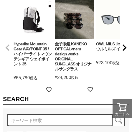
Hyperlite Mountain
金子眼鏡 KANEKO
OWL MILS | Izanagi
Gear WAYPOINT 35 /
OPTICAL×neru
ウルミルズ イザナギ
ハイパーライトマウン
design works
テンギア ウェイポイ
ORIGINAL
¥
23,100
税込
ント 35
SUNGLASS オリジナ
ルサングラス
詳細を見る
¥
24,200
¥
65,780
税込
税込
詳細を見る
詳細を見る
SEARCH
カートへ
検