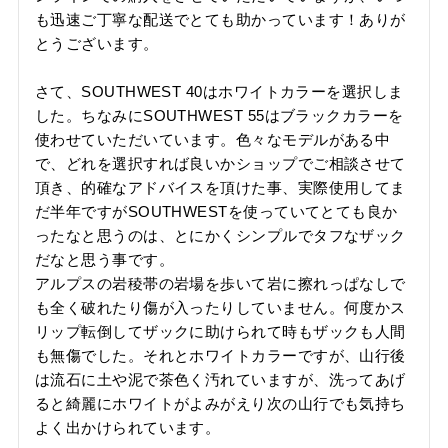
も迅速ご丁寧な配送でとても助かっています！ありが
とうございます。

さて、SOUTHWEST 40はホワイトカラーを選択しま
した。ちなみにSOUTHWEST 55はブラックカラーを
使わせていただいています。色々なモデルがある中
で、どれを選択すれば良いかショップでご相談させて
頂き、的確なアドバイスを頂けた事、実際使用してま
だ半年ですがSOUTHWESTを使っていてとても良か
ったなと思うのは、とにかくシンプルでタフなザック
だなと思う事です。

アルプスの岩稜帯の岩場を歩いて岩に擦れっぱなしで
も全く破れたり傷が入ったりしていません。何度かス
リップ転倒してザックに助けられて時もザックも人間
も無傷でした。それとホワイトカラーですが、山行後
は流石に土や泥で茶色く汚れていますが、洗ってあげ
ると綺麗にホワイトがよみがえり次の山行でも気持ち
よく出かけられています。
