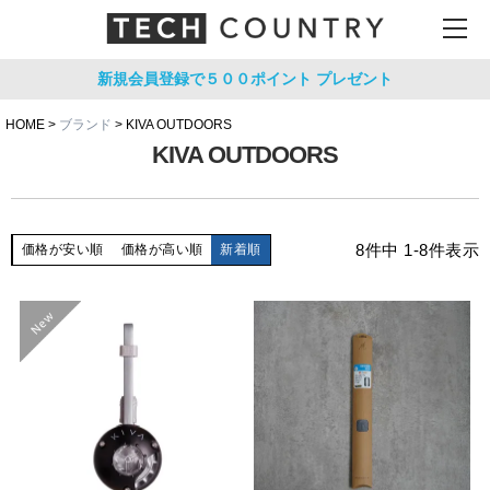
新規会員登録で５００ポイント
プレゼント
HOME
ブランド
KIVA OUTDOORS
KIVA OUTDOORS
8
件中
1
-
8
件表示
価格が安い順
価格が高い順
新着順