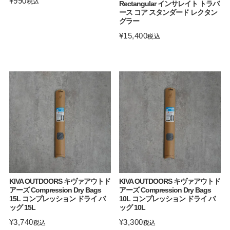
¥
990
税込
Rectangular インサレイト トラバ
ース コア スタンダード レクタン
グラー
¥
15,400
税込
KIVA OUTDOORS キヴァアウトド
KIVA OUTDOORS キヴァアウトド
アーズ Compression Dry Bags
アーズ Compression Dry Bags
15L コンプレッション ドライ バ
10L コンプレッション ドライ バ
ッグ 15L
ッグ 10L
¥
3,740
¥
3,300
税込
税込