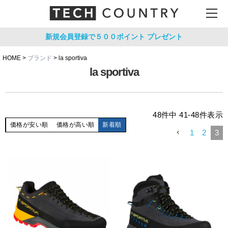
新規会員登録で５００ポイント
プレゼント
HOME
ブランド
la sportiva
la sportiva
48
件中
41
-
48
件表示
価格が安い順
価格が高い順
新着順
1
2
3