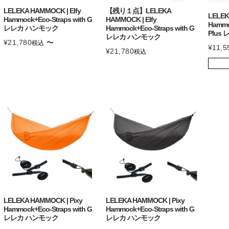
LELEKA HAMMOCK | Elfy
【残り１点】LELEKA
LELEK
Hammock+Eco-Straps with G
HAMMOCK | Elfy
Hammo
レレカ ハンモック
Hammock+Eco-Straps with G
Plus
レレカ ハンモック
¥
21,780
〜
税込
¥
11,5
¥
21,780
税込
LELEKA HAMMOCK | Pixy
LELEKA HAMMOCK | Pixy
Hammock+Eco-Straps with G
Hammock+Eco-Straps with G
レレカ ハンモック
レレカ ハンモック