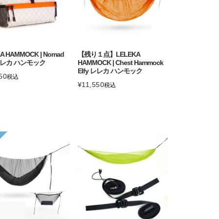
A HAMMOCK | Nomad
【残り１点】LELEKA
 レレカ ハンモック
HAMMOCK | Chest Hammock
Elfy レレカ ハンモック
50
税込
¥
11,550
税込