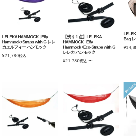
LELEK
LELEKA HAMMOCK | Elfy
【残り１点】LELEKA
Bag
Hammock+Straps with G レレ
HAMMOCK | Elfy
カエルフィー ハンモック
Hammock+Eco-Straps with G
¥
14,8
レレカ ハンモック
¥
21,780
税込
¥
21,780
〜
税込