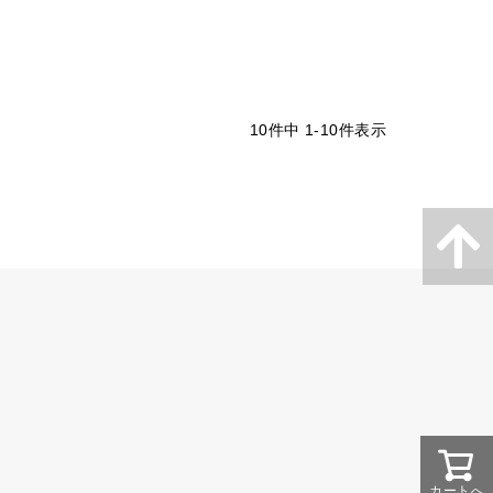
10
件中
1
-
10
件表示
カートへ