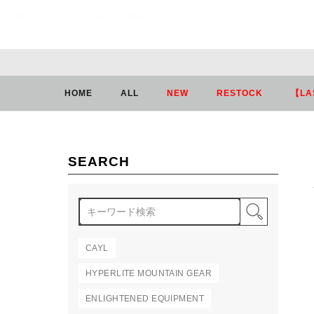
HOME
ブランド
LELEKA HAMMOCK
HOME
ALL
NEW
RESTOCK
【LA
SEARCH
検索
CAYL
HYPERLITE MOUNTAIN GEAR
ENLIGHTENED EQUIPMENT