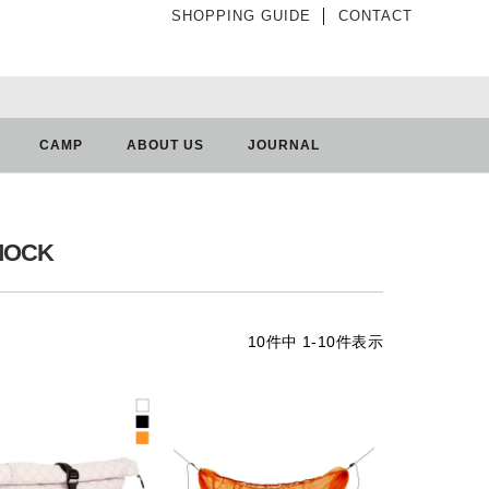
SHOPPING GUIDE
│
CONTACT
CAMP
ABOUT US
JOURNAL
MOCK
10
件中
1
-
10
件表示