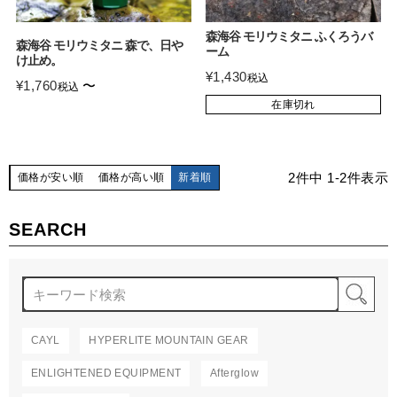
森海谷 モリウミタニ ふくろうバ
森海谷 モリウミタニ 森で、日や
ーム
け止め。
¥
1,430
税込
¥
1,760
〜
税込
在庫切れ
2
件中
1
-
2
件表示
価格が安い順
価格が高い順
新着順
SEARCH
検
CAYL
HYPERLITE MOUNTAIN GEAR
ENLIGHTENED EQUIPMENT
Afterglow