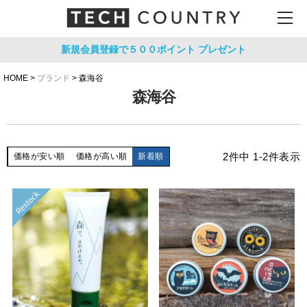
新規会員登録で５００ポイント
プレゼント
HOME
ブランド
森海谷
森海谷
2
件中
1
-
2
件表示
価格が安い順
価格が高い順
新着順