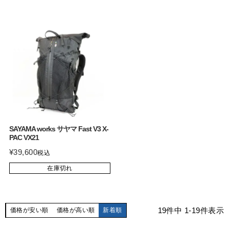
SAYAMA works サヤマ Fast V3 X-
PAC VX21
¥
39,600
税込
在庫切れ
19
件中
1
-
19
件表示
価格が安い順
価格が高い順
新着順