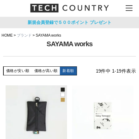
新規会員登録で５００ポイント
プレゼント
HOME
ブランド
SAYAMA works
SAYAMA works
19
件中
1
-
19
件表示
価格が安い順
価格が高い順
新着順