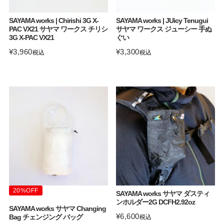
SAYAMA works | Chirishi 3G X-
SAYAMA works | JUicy Tenugui
PAC VX21 サヤマ ワークス チリシ
サヤマ ワークス ジューシー 手ぬ
3G X-PAC VX21
ぐい
¥
3,960
¥
3,300
税込
税込
20%OFF
SAYAMA works サヤマ ダスティ
ンホルダー2G DCFH2.92oz
SAYAMA works サヤマ Changing
¥
6,600
Bag チェンジング バッグ
税込