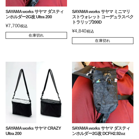
SAYAMA works サヤマ ダスティ
SAYAMA works サヤマ ミニマリ
ンホルダー2G改 Ultra 200
ストウォレット コーデュラスペク
トラリップ200D
¥
7,700
税込
¥
4,840
税込
在庫切れ
在庫切れ
SAYAMA works サヤマ CRAZY
SAYAMA works サヤマ ダスティ
Ultra 200
ンホルダー2G改 DCFH2.92oz