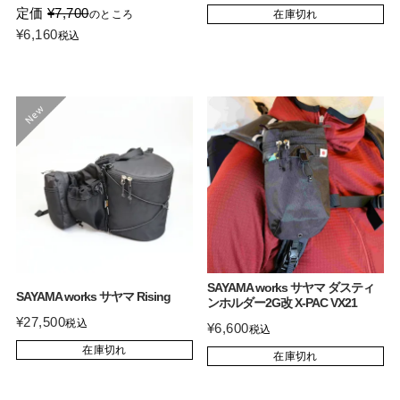
定価
¥
7,700
のところ
在庫切れ
¥
6,160
税込
SAYAMA works サヤマ ダスティ
SAYAMA works サヤマ Rising
ンホルダー2G改 X-PAC VX21
¥
27,500
税込
¥
6,600
税込
在庫切れ
在庫切れ