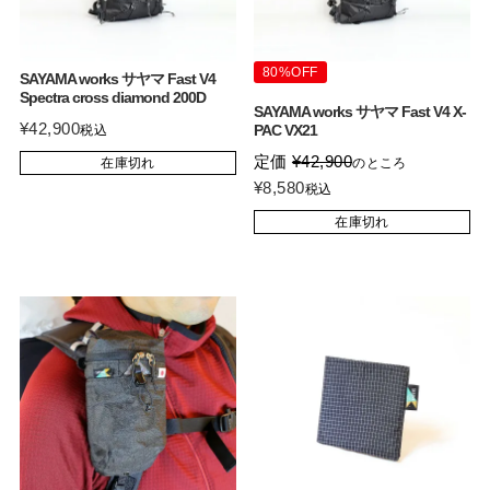
80%OFF
SAYAMA works サヤマ Fast V4
Spectra cross diamond 200D
SAYAMA works サヤマ Fast V4 X-
¥
42,900
PAC VX21
税込
定価
¥
42,900
在庫切れ
のところ
¥
8,580
税込
在庫切れ