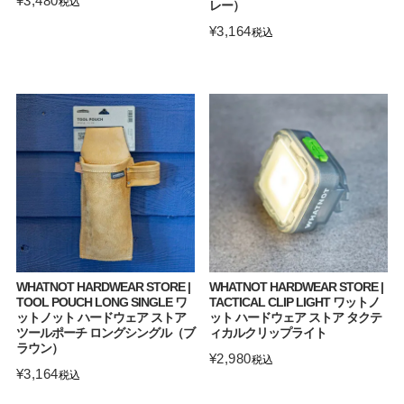
¥
3,480
税込
レー）
¥
3,164
税込
WHATNOT HARDWEAR STORE |
WHATNOT HARDWEAR STORE |
TOOL POUCH LONG SINGLE ワ
TACTICAL CLIP LIGHT ワットノ
ットノット ハードウェア ストア
ット ハードウェア ストア タクテ
ツールポーチ ロングシングル（ブ
ィカルクリップライト
ラウン）
¥
2,980
税込
¥
3,164
税込