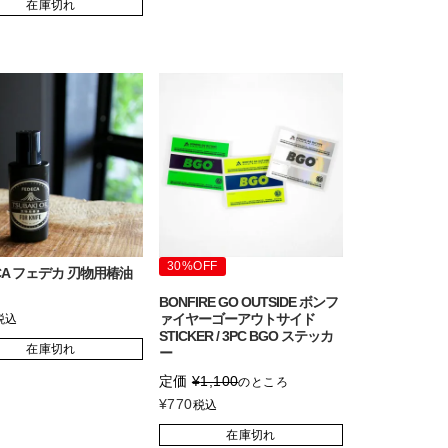
在庫切れ
30%OFF
CA フェデカ 刃物用椿油
BONFIRE GO OUTSIDE ボンフ
ァイヤーゴーアウトサイド
税込
STICKER / 3PC BGO ステッカ
在庫切れ
ー
定価
¥
1,100
のところ
¥
770
税込
在庫切れ