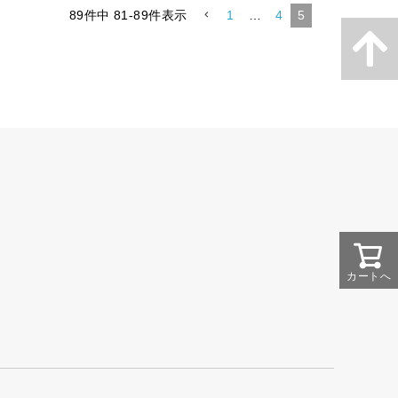
89
件中
81
-
89
件表示
1
…
4
5
カートへ