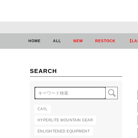
HOME
キャンプ
accessory
HOME
ALL
NEW
RESTOCK
【LA
SEARCH
検索
CAYL
HYPERLITE MOUNTAIN GEAR
ENLIGHTENED EQUIPMENT