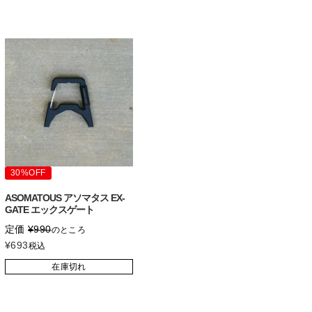
30%OFF
ASOMATOUS アソマタス EX-
GATE エックスゲート
定価
¥
990
のところ
¥
693
税込
在庫切れ