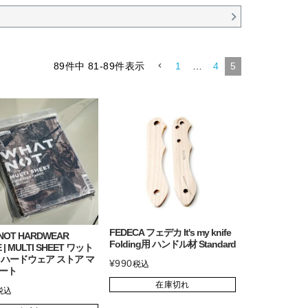
89
件中
81
-
89
件表示
1
…
4
5
FEDECA フェデカ It's my knife
NOT HARDWEAR
Folding用 ハンドル材 Standard
 | MULTI SHEET ワット
 ハードウェア ストア マ
¥
990
税込
ート
在庫切れ
税込