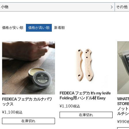
小物
その他
価格が安い順
価格が高い順
新着順
FEDECA フェデカ It's my knife
Folding用 ハンドル材 Easy
WHAT
FEDECA フェデカ カルナバワ
STORE
ックス
¥
1,100
税込
ノット
¥
1,100
税込
ルチシ
在庫切れ
在庫切れ
¥
990