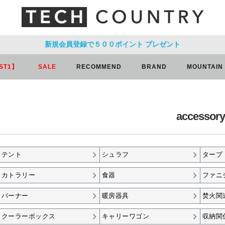
新規会員登録で５００ポイント
プレゼント
ST1】
SALE
RECOMMEND
BRAND
MOUNTAIN
accessory
テント
シュラフ
タープ
カトラリー
食器
ファニ
バーナー
暖房器具
焚火関
クーラーボックス
キャリーワゴン
収納関