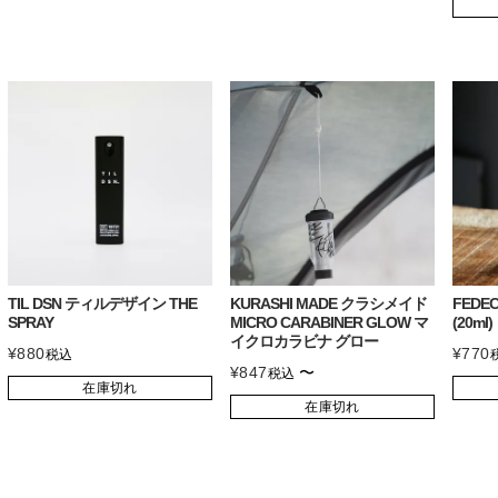
TIL DSN ティルデザイン THE
KURASHI MADE クラシメイド
FEDE
SPRAY
MICRO CARABINER GLOW マ
(20ml)
イクロカラビナ グロー
¥
880
¥
770
税込
¥
847
〜
税込
在庫切れ
在庫切れ