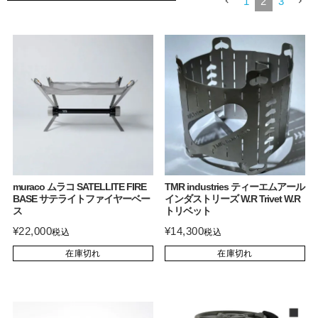
1
2
3
muraco ムラコ SATELLITE FIRE
TMR industries ティーエムアール
BASE サテライトファイヤーベー
インダストリーズ W.R Trivet W.R
ス
トリベット
¥
22,000
¥
14,300
税込
税込
在庫切れ
在庫切れ