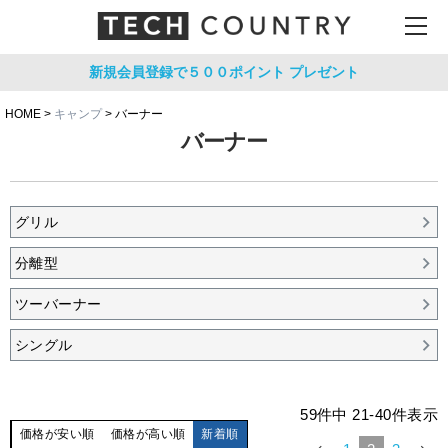
新規会員登録で５００ポイント
プレゼント
HOME
キャンプ
バーナー
バーナー
グリル
分離型
ツーバーナー
シングル
59
件中
21
-
40
件表示
価格が安い順
価格が高い順
新着順