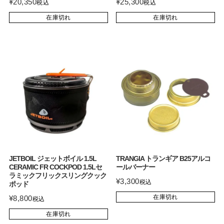
¥
20,350
¥
25,300
税込
税込
在庫切れ
在庫切れ
JETBOIL ジェットボイル 1.5L
TRANGIA トランギア B25アルコ
CERAMIC FR COCKPOD 1.5Lセ
ールバーナー
ラミックフリックスリングクック
¥
3,300
税込
ポッド
在庫切れ
¥
8,800
税込
在庫切れ