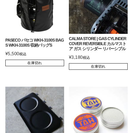
CALMA STORE | GAS CYLINDER
PASECO パセコ WKH-3100S BAG
COVER REVERSIBLE カルマスト
S WKH-3100S 収納バッグS
ア ガス シリンダー リバーシブル
¥
5,500
税込
¥
3,180
税込
在庫切れ
在庫切れ