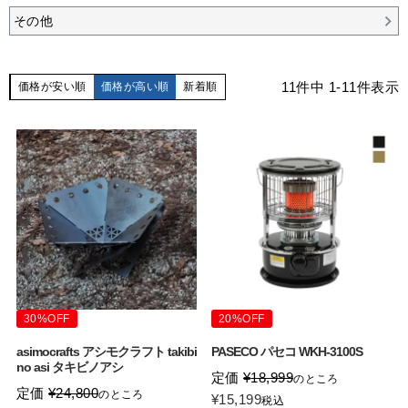
その他
11
件中
1
-
11
件表示
価格が安い順
価格が高い順
新着順
30%OFF
20%OFF
asimocrafts アシモクラフト takibi
PASECO パセコ WKH-3100S
no asi タキビノアシ
定価
¥
18,999
のところ
定価
¥
24,800
のところ
¥
15,199
税込