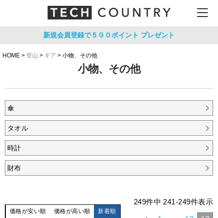
新規会員登録で５００ポイント
プレゼント
HOME
登山
ギア
小物、その他
小物、その他
傘
タオル
時計
財布
249
件中
241
-
249
件表示
価格が安い順
価格が高い順
新着順