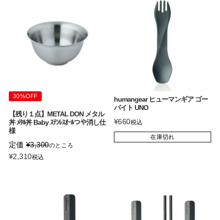
30%OFF
humangear ヒューマンギア ゴー
バイト UNO
【残り１点】METAL DON メタル
¥
660
丼 ﾒﾀﾙ丼 Baby ｽﾃﾝﾚｽｵｰﾙつや消し仕
税込
様
在庫切れ
定価
¥
3,300
のところ
¥
2,310
税込