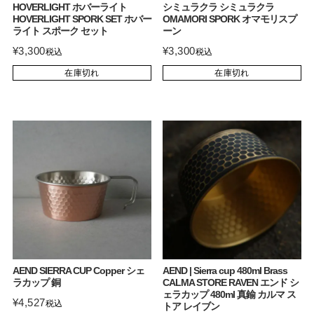
HOVERLIGHT ホバーライト
シミュラクラ シミュラクラ
HOVERLIGHT SPORK SET ホバー
OMAMORI SPORK オマモリスプ
ライト スポーク セット
ーン
¥
3,300
¥
3,300
税込
税込
在庫切れ
在庫切れ
AEND SIERRA CUP Copper シェ
AEND | Sierra cup 480ml Brass
ラカップ 銅
CALMA STORE RAVEN エンド シ
ェラカップ 480ml 真鍮 カルマ ス
¥
4,527
税込
トア レイブン