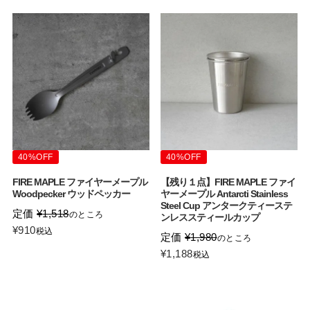
40%OFF
40%OFF
FIRE MAPLE ファイヤーメープル
【残り１点】FIRE MAPLE ファイ
Woodpecker ウッドペッカー
ヤーメープル Antarcti Stainless
Steel Cup アンタークティーステ
定価
¥
1,518
のところ
ンレススティールカップ
¥
910
税込
定価
¥
1,980
のところ
¥
1,188
税込