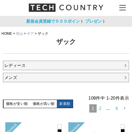
新規会員登録で５００ポイント
プレゼント
HOME
登山
ギア
ザック
ザック
レディース
メンズ
108
件中
1
-
20
件表示
価格が安い順
価格が高い順
新着順
1
2
…
6