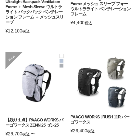
Ultralight Backpack Ventilation
Frame メッシュ スリーブ フォー
Frame ＋ Mesh Sleeve ウルトラ
ウルトラライト ベンチレーション
ライト バックパック ベンチレー
フレーム
ション フレーム ＋ メッシュスリ
ーブ
¥
4,400
税込
¥
12,100
税込
PAAGO WORKS | RUSH 11R パー
【残り１点】PAAGO WORKS パ
ゴワークス
ーゴワークス ZENN 25 ゼン25
¥
26,400
税込
¥
29,700
〜
税込