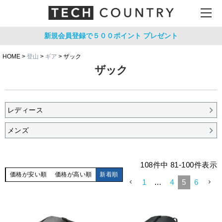
新規会員登録で５００ポイント
プレゼント
HOME
登山
ギア
ザック
ザック
レディース
メンズ
108
件中
81
-
100
件表示
価格が安い順
価格が高い順
新着順
1
…
4
5
6