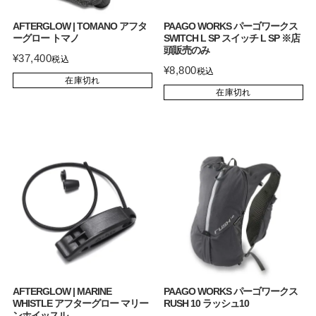
AFTERGLOW | TOMANO アフタ
PAAGO WORKS パーゴワークス
ーグロー トマノ
SWITCH L SP スイッチ L SP ※店
頭販売のみ
¥
37,400
税込
¥
8,800
税込
在庫切れ
在庫切れ
AFTERGLOW | MARINE
PAAGO WORKS パーゴワークス
WHISTLE アフターグロー マリー
RUSH 10 ラッシュ10
ンホイッスル