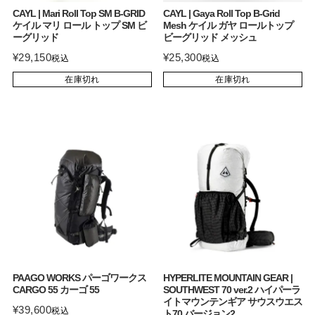
CAYL | Mari Roll Top SM B-GRID
CAYL | Gaya Roll Top B-Grid
ケイル マリ ロール トップ SM ビ
Mesh ケイル ガヤ ロールトップ
ーグリッド
ビーグリッド メッシュ
¥
29,150
¥
25,300
税込
税込
在庫切れ
在庫切れ
PAAGO WORKS パーゴワークス
HYPERLITE MOUNTAIN GEAR |
CARGO 55 カーゴ 55
SOUTHWEST 70 ver.2 ハイパーラ
イトマウンテンギア サウスウエス
¥
39,600
税込
ト70 バージョン2