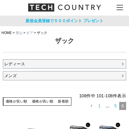
新規会員登録で５００ポイント
プレゼント
HOME
登山
ギア
ザック
ザック
レディース
メンズ
108
件中
101
-
108
件表示
価格が安い順
価格が高い順
新着順
1
…
5
6