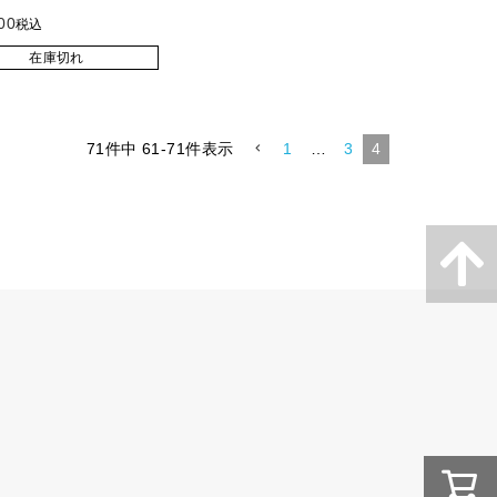
00
税込
在庫切れ
71
件中
61
-
71
件表示
1
…
3
4