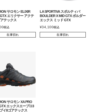
MON サロモン ELIXIR
LA SPORTIVA スポルティバ
V GTX エリクサー アクテ
BOULDER X MID GTX ボルダー
ゴアテックス
エックス ミッド GTX
00
¥
34,100
税込
税込
在庫切れ
在庫切れ
MON サロモン XA PRO
8 GTX エックスエープロ3
ブイ8ゴアテックス