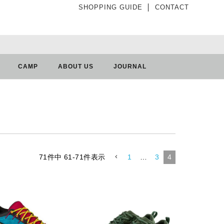
SHOPPING GUIDE
│
CONTACT
CAMP
ABOUT US
JOURNAL
71
件中
61
-
71
件表示
1
…
3
4