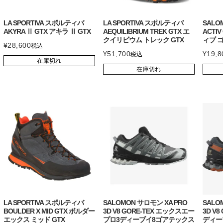
LA SPORTIVA スポルティバ
LA SPORTIVA スポルティバ
SALO
AKYRA Ⅱ GTX アキラ Ⅱ GTX
AEQUILIBRIUM TREK GTX エ
ACTI
クイリビウム トレック GTX
ィブ 
¥
28,600
税込
¥
51,700
¥
19,8
税込
在庫切れ
在庫切れ
LA SPORTIVA スポルティバ
SALOMON サロモン XA PRO
SALO
BOULDER X MID GTX ボルダー
3D V8 GORE-TEX エックスエー
3D V
エックス ミッド GTX
プロ3ディーブイ8ゴアテックス
ディー