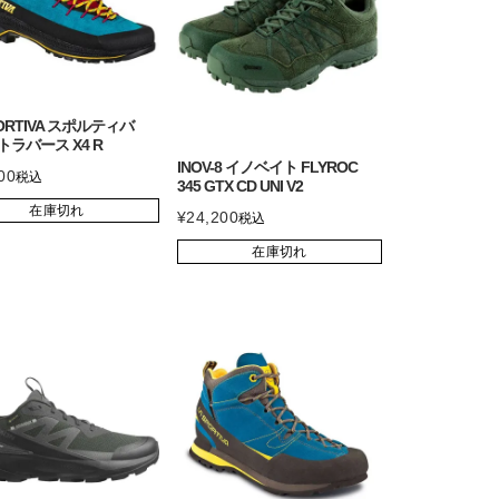
PORTIVA スポルティバ
R トラバース X4 R
INOV-8 イノベイト FLYROC
00
税込
345 GTX CD UNI V2
在庫切れ
¥
24,200
税込
在庫切れ