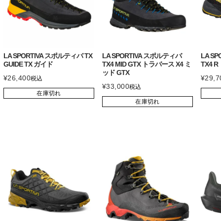
LA SPORTIVA スポルティバ TX
LA SPORTIVA スポルティバ
LA S
GUIDE TX ガイド
TX4 MID GTX トラバース X4 ミ
TX4 
ッド GTX
¥
26,400
¥
29,7
税込
¥
33,000
税込
在庫切れ
在庫切れ