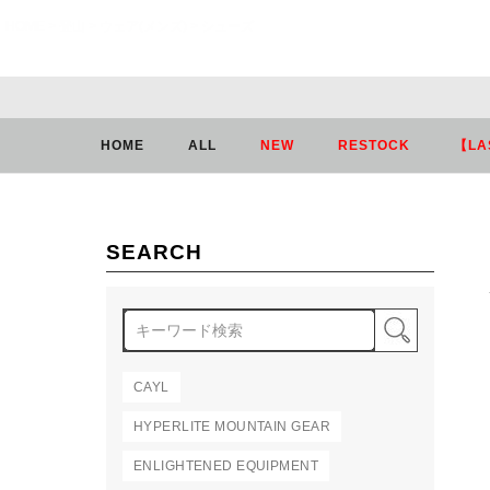
HOME
登山
ウェア(メンズ)
シューズ
HOME
ALL
NEW
RESTOCK
【LA
SEARCH
検索
CAYL
HYPERLITE MOUNTAIN GEAR
ENLIGHTENED EQUIPMENT