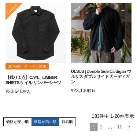
30％OFFクーポン対象
ULSUS | Double Side Cardigan ウ
ルサス ダブル サイド カーディガ
【残り１点】CAYL | LIMBER
ン
SHIRTS ケイル リンバーシャツ
¥
23,100
¥
23,540
税込
税込
183
件中
1
-
20
件表示
価格が安い順
価格が高い順
新着順
1
2
…
10