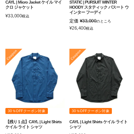
CAYL | Micro Jacket ケイル マイ
STATIC | PURSUIT WINTER
クロ ジャケット
HOODY スタティック パスート ウ
インター フーディ
¥
33,000
税込
定価
¥
33,000
のところ
¥
26,400
税込
30％OFFクーポン対象
30％OFFクーポン対象
【残り１点】CAYL | Light Shirts
CAYL | Light Shirts ケイル ライト
ケイル ライト シャツ
シャツ