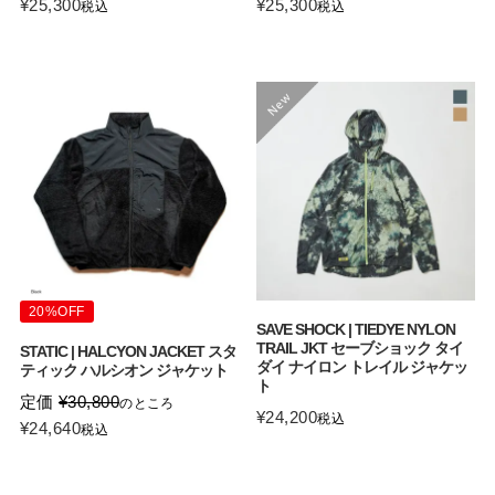
¥
25,300
¥
25,300
税込
税込
20%OFF
SAVE SHOCK | TIEDYE NYLON
TRAIL JKT セーブショック タイ
STATIC | HALCYON JACKET スタ
ダイ ナイロン トレイル ジャケッ
ティック ハルシオン ジャケット
ト
定価
¥
30,800
のところ
¥
24,200
税込
¥
24,640
税込