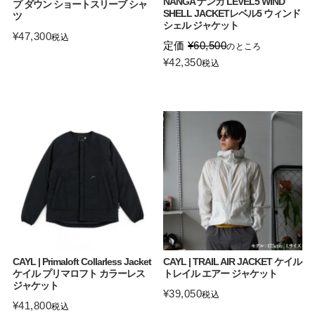
NANGA ナンガ LEVEL5 WIND
プ ダウン ショートスリーブ シャ
SHELL JACKETレベル5 ウィンド
ツ
シェル ジャケット
¥
47,300
税込
定価
¥
60,500
のところ
¥
42,350
税込
CAYL | Primaloft Collarless Jacket
CAYL | TRAIL AIR JACKET ケイル
ケイル プリマロフト カラーレス
トレイル エアー ジャケット
ジャケット
¥
39,050
税込
¥
41,800
税込