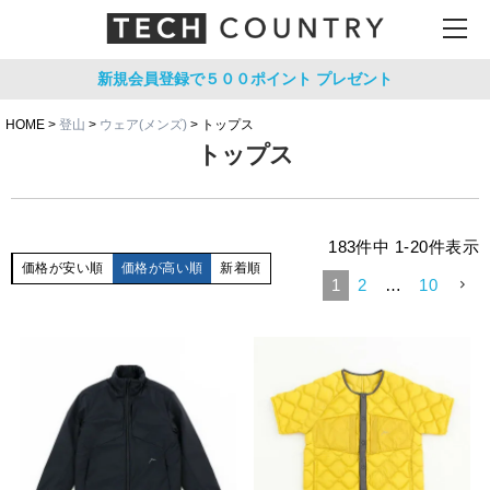
新規会員登録で５００ポイント
プレゼント
HOME
登山
ウェア(メンズ)
トップス
トップス
183
件中
1
-
20
件表示
価格が安い順
価格が高い順
新着順
1
2
…
10