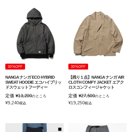
30%OFF
30%OFF
NANGA ナンガ ECO HYBRID
【残り１点】NANGA ナンガ AIR
SWEAT HOODIE エコハイブリッ
CLOTH COMFY JACKET エアク
ドスウェットフーディー
ロスコンフィージャケット
定価
¥
13,200
定価
¥
27,500
のところ
のところ
¥
9,240
¥
19,250
税込
税込