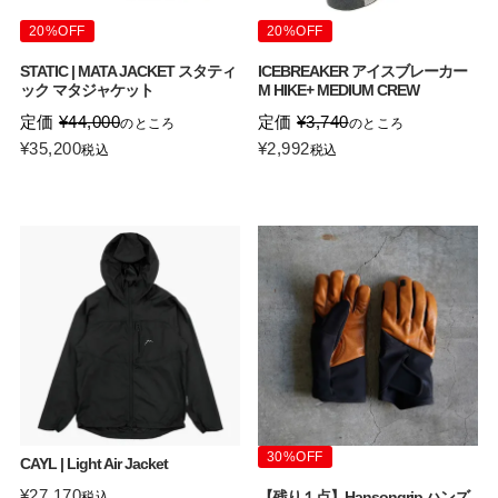
20%OFF
20%OFF
STATIC | MATA JACKET スタティ
ICEBREAKER アイスブレーカー
ック マタジャケット
M HIKE+ MEDIUM CREW
定価
¥
44,000
定価
¥
3,740
のところ
のところ
¥
35,200
¥
2,992
税込
税込
30%OFF
CAYL | Light Air Jacket
¥
27,170
【残り１点】Hansongrip ハンズ
税込