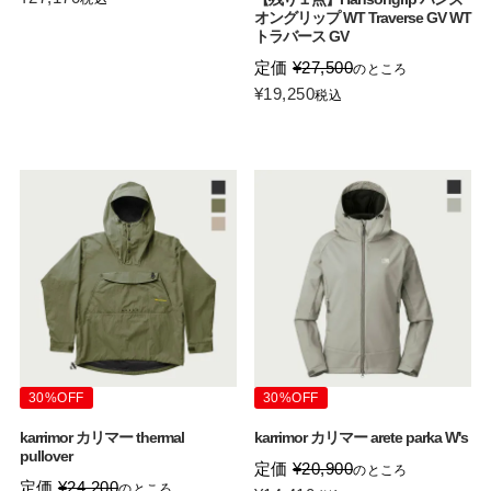
オングリップ WT Traverse GV WT
トラバース GV
定価
¥
27,500
のところ
¥
19,250
税込
30%OFF
30%OFF
karrimor カリマー thermal
karrimor カリマー arete parka W's
pullover
定価
¥
20,900
のところ
定価
¥
24,200
のところ