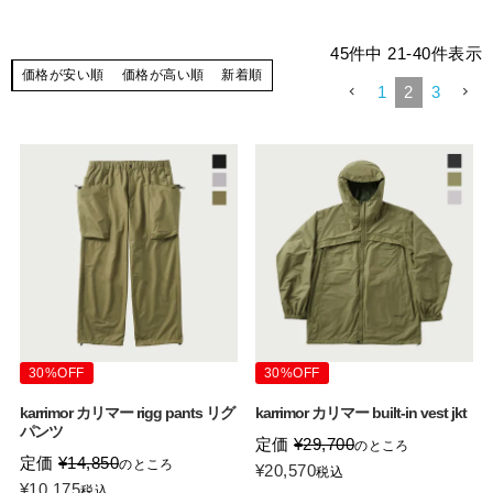
45
件中
21
-
40
件表示
価格が安い順
価格が高い順
新着順
1
2
3
30%OFF
30%OFF
karrimor カリマー rigg pants リグ
karrimor カリマー built-in vest jkt
パンツ
定価
¥
29,700
のところ
定価
¥
14,850
のところ
¥
20,570
税込
¥
10,175
税込