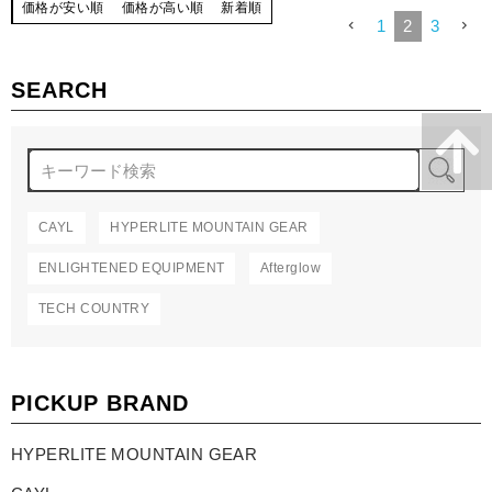
価格が安い順
価格が高い順
新着順
1
2
3
SEARCH
検
CAYL
HYPERLITE MOUNTAIN GEAR
ENLIGHTENED EQUIPMENT
Afterglow
TECH COUNTRY
PICKUP BRAND
HYPERLITE MOUNTAIN GEAR