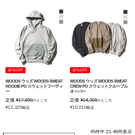
30%OFF
30%OFF
WOODS ウッズ WOODS SWEAT
WOODS ウッズ WOODS SWEAT
HOODIE PO スウェットフーディ
CREW PO スウェットクループル
ー
オーバー
定価
¥
17,600
定価
¥
14,300
のところ
のところ
¥
12,320
¥
10,010
税込
税込
45
件中
21
-
40
件表示