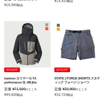
¥
14,410
税込
¥
16,940
税込
30%OFF
20%OFF
karrimor カリマー G-TX
STATIC | FORGE SHORTS スタテ
performance 3L HB jkta
ィック フォージ ショーツ
定価
¥
71,500
定価
¥
20,900
のところ
のところ
¥
49,830
¥
16,720
税込
税込