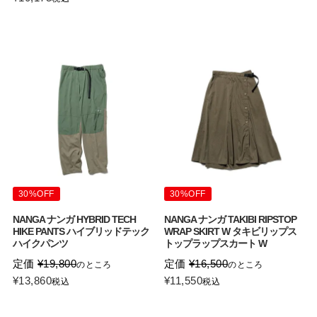
30%OFF
30%OFF
NANGA ナンガ HYBRID TECH
NANGA ナンガ TAKIBI RIPSTOP
HIKE PANTS ハイブリッドテック
WRAP SKIRT W タキビリップス
ハイクパンツ
トップラップスカート W
定価
¥
19,800
定価
¥
16,500
のところ
のところ
¥
13,860
¥
11,550
税込
税込