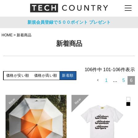
新規会員登録で５００ポイント
プレゼント
HOME
新着商品
新着商品
106
件中
101
-
106
件表示
価格が安い順
価格が高い順
新着順
1
…
5
6