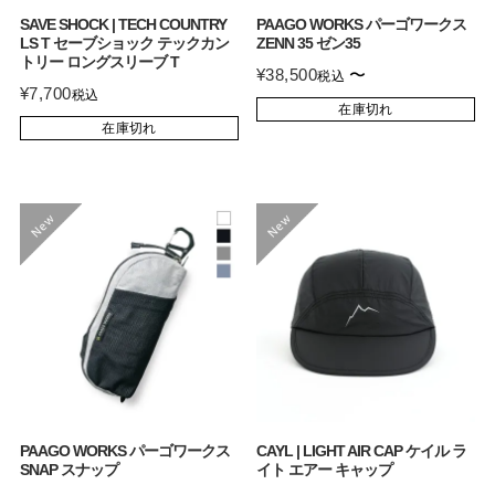
SAVE SHOCK | TECH COUNTRY
PAAGO WORKS パーゴワークス
LS T セーブショック テックカン
ZENN 35 ゼン35
トリー ロングスリーブ T
¥
38,500
〜
税込
¥
7,700
税込
在庫切れ
在庫切れ
PAAGO WORKS パーゴワークス
CAYL | LIGHT AIR CAP ケイル ラ
SNAP スナップ
イト エアー キャップ