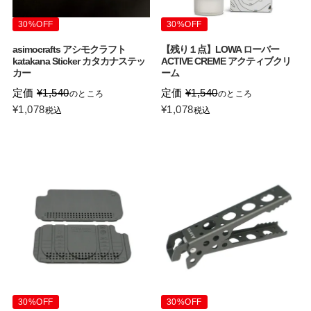
30%OFF
30%OFF
asimocrafts アシモクラフト
【残り１点】LOWA ローバー
katakana Sticker カタカナステッ
ACTIVE CREME アクティブクリ
カー
ーム
定価
¥
1,540
定価
¥
1,540
のところ
のところ
¥
1,078
¥
1,078
税込
税込
30%OFF
30%OFF