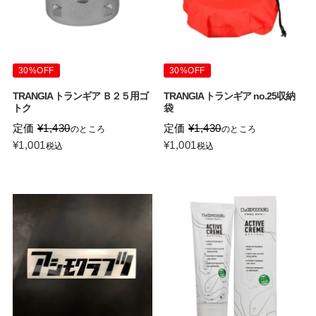
30%OFF
30%OFF
TRANGIA トランギア Ｂ２５用ゴ
TRANGIA トランギア no.25収納
トク
袋
定価
¥
1,430
定価
¥
1,430
のところ
のところ
¥
1,001
¥
1,001
税込
税込