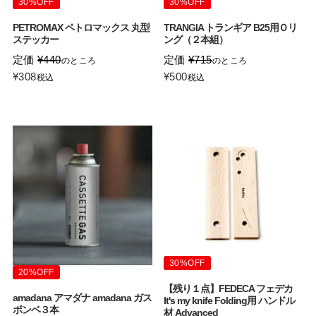
30%OFF
30%OFF
PETROMAX ペトロマックス 丸型
TRANGIA トランギア B25用Ｏリ
ステッカー
ング（２本組）
定価
¥
440
定価
¥
715
のところ
のところ
¥
308
¥
500
税込
税込
30%OFF
20%OFF
【残り１点】FEDECA フェデカ
amadana アマダナ amadana ガス
It's my knife Folding用 ハンドル
ボンベ３本
材 Advanced