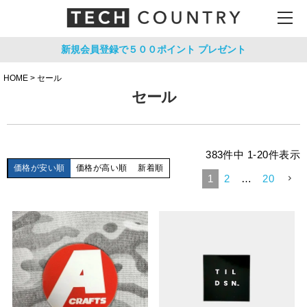
新規会員登録で５００ポイント
プレゼント
HOME
セール
セール
383
件中
1
-
20
件表示
価格が安い順
価格が高い順
新着順
1
2
…
20