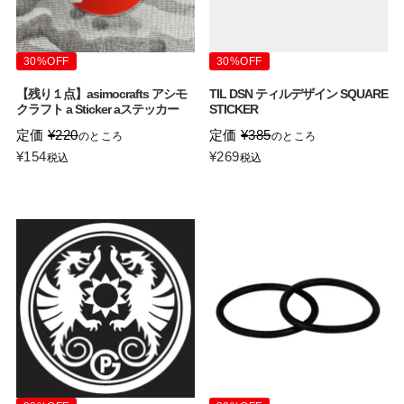
30%OFF
30%OFF
【残り１点】asimocrafts アシモ
TIL DSN ティルデザイン SQUARE
クラフト a Sticker aステッカー
STICKER
定価
¥
220
定価
¥
385
のところ
のところ
¥
154
¥
269
税込
税込