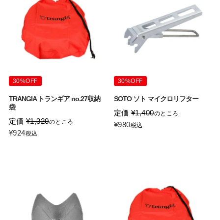
30%OFF
30%OFF
TRANGIA トランギア no.27収納
SOTO ソト マイクロリフター
袋
定価
¥
1,400
のところ
定価
¥
1,320
のところ
¥
980
税込
¥
924
税込