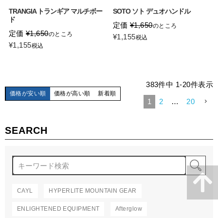
TRANGIA トランギア マルチボー
SOTO ソト デュオハンドル
ド
定価
¥
1,650
のところ
定価
¥
1,650
のところ
¥
1,155
税込
¥
1,155
税込
383
件中
1
-
20
件表示
価格が安い順
価格が高い順
新着順
1
2
…
20
SEARCH
検
CAYL
HYPERLITE MOUNTAIN GEAR
ENLIGHTENED EQUIPMENT
Afterglow