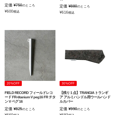
定価
¥
750
のところ
定価
¥
880
のところ
¥
600
税込
¥
616
税込
20%OFF
30%OFF
FIELD RECORD フィールドレコ
【残り１点】TRANGIA トランギ
ード FR-titanium V peg16 FR チタ
ア アルミハンドル用ウールハンド
ン V ペグ 16
ルカバー
定価
¥
825
定価
¥
990
のところ
のところ
¥
660
¥
693