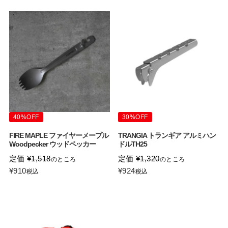
40%OFF
30%OFF
FIRE MAPLE ファイヤーメープル
TRANGIA トランギア アルミハン
Woodpecker ウッドペッカー
ドルTH25
定価
¥
1,518
定価
¥
1,320
のところ
のところ
¥
910
¥
924
税込
税込