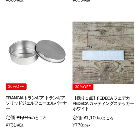
税込
税込
30%OFF
30%OFF
TRANGIAトランギア トランギア
【残り１点】FEDECA フェデカ
ソリッドジェルフューエルバーナ
FEDECA カッティングステッカー
ー
ホワイト
定価
¥
1,045
定価
¥
1,100
のところ
のところ
¥
731
¥
770
税込
税込