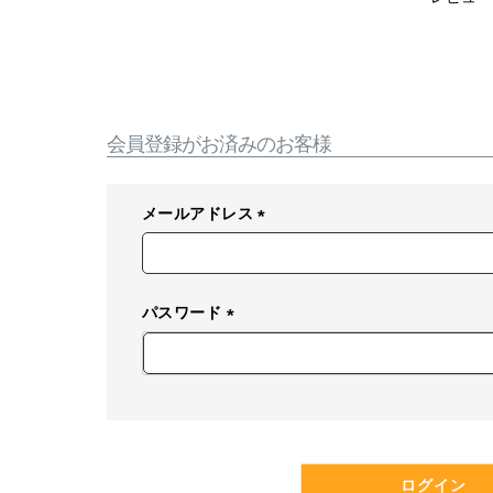
会員登録がお済みのお客様
メールアドレス
(
必
須
パスワード
)
(
必
須
)
ログイン