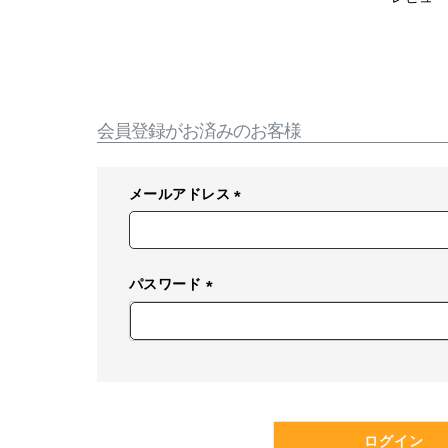
会員登録がお済みのお客様
メールアドレス
(
必
須
パスワード
)
(
必
須
)
ログイン