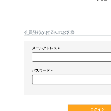
会員登録がお済みのお客様
メールアドレス
(
必
須
パスワード
)
(
必
須
)
ログイン