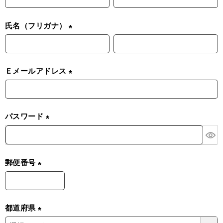
必
須
氏名（フリガナ）
)
(
必
須
Ｅメールアドレス
)
(
必
須
パスワード
)
(
必
須
郵便番号
)
(
必
須
都道府県
)
(