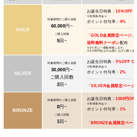
お誕生日特典：
10％OFF 
※利用条件あり
対象期間のご購入金額
ポイント付与率：
4%
60,000
円~
GOLD
ご購入回数
「
GOLD会員限定ページ
」
5
回~
送料無料クーポン
配布
※3ケ月に一度配布致します。
※5,500円以上のお買い上げに限りま
お誕生日特典：
5%OFF C
対象期間のご購入金額
※利用条件あり
30,000
円~
ポイント付与率：
2%
SILVER
ご購入回数
2
回~
「
SILVER会員限定ページ
お誕生日特典：
1000円OF
対象期間のご購入金額
※利用条件あり
0
円~
ポイント付与率：
1%
BRONZE
ご購入回数
1
回~
「
BRONZE会員限定ペー