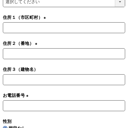
必
須
住所１（市区町村）
)
(
必
須
住所２（番地）
)
(
必
須
住所３（建物名）
)
お電話番号
(
必
須
性別
)