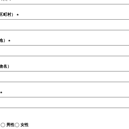
必
須
区町村）
(
必
須
地）
)
(
必
須
物名）
)
号
(
必
須
)
し
男性
女性