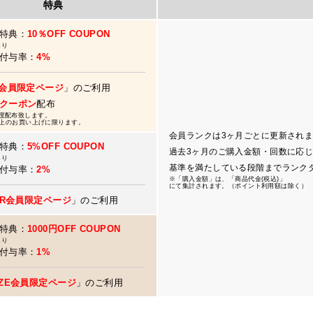
特典
特典：
10％OFF COUPON
あり
付与率：
4%
D会員限定ページ
」のご利用
クーポン
配布
度配布致します。
円以上のお買い上げに限ります。
会員ランクは3ヶ月ごとに更新され
特典：
5%OFF COUPON
過去3ヶ月のご購入金額・回数に応
あり
基準を満たしている段階までランク
付与率：
2%
※「購入金額」は、「商品代金(税込)」
にて集計されます。（ポイント利用額は除く）
VER会員限定ページ
」のご利用
特典：
1000円OFF COUPON
あり
付与率：
1%
NZE会員限定ページ
」のご利用