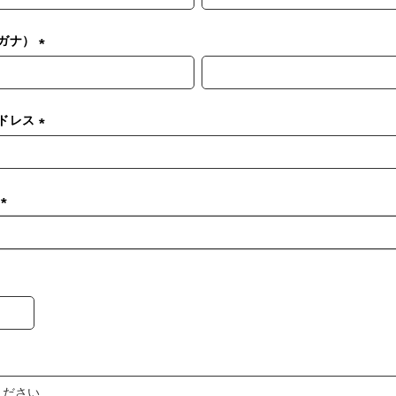
ガナ）
(
必
須
ドレス
)
(
必
須
ド
)
(
必
須
)
必
須