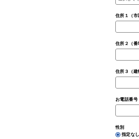
住所１（市
)
住所２（番
住所３（建
お電話番
性別
指定な