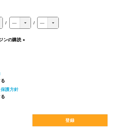
ジンの購読
(
必
須
)
約
する
報保護方針
する
登録