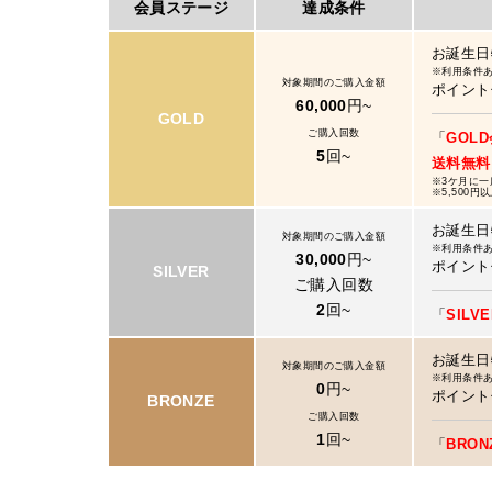
会員ステージ
達成条件
お誕生日
※利用条件
対象期間のご購入金額
ポイント
60,000
円~
GOLD
ご購入回数
「
GOL
5
回~
送料無料
※3ケ月に一
※5,500
お誕生日
対象期間のご購入金額
※利用条件
30,000
円~
ポイント
SILVER
ご購入回数
2
回~
「
SIL
お誕生日
対象期間のご購入金額
※利用条件
0
円~
ポイント
BRONZE
ご購入回数
1
回~
「
BRO