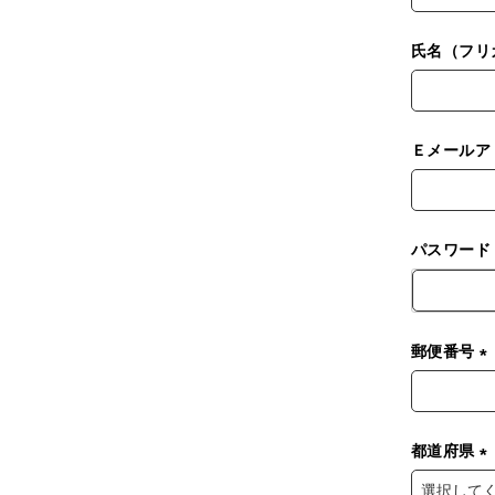
必
須
氏名（フリ
)
Ｅメールア
パスワー
郵便番号
(
都道府県
)
(