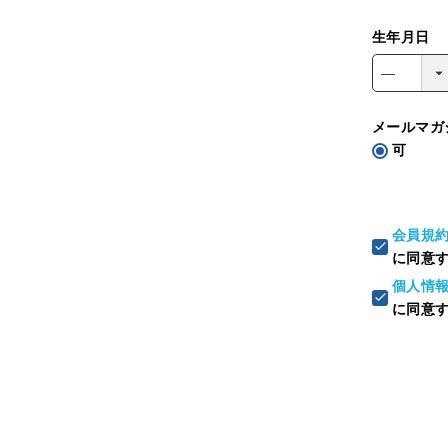
生年月日
メールマガ
可
会員規
に同意
個人情
に同意