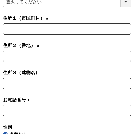
必
須
住所１（市区町村）
)
(
必
須
住所２（番地）
)
(
必
須
住所３（建物名）
)
お電話番号
(
必
須
性別
)