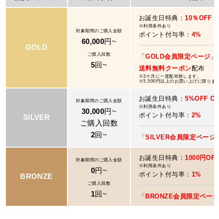
お誕生日特典：
10％OFF 
※利用条件あり
対象期間のご購入金額
ポイント付与率：
4%
60,000
円~
GOLD
ご購入回数
「
GOLD会員限定ページ
」
5
回~
送料無料クーポン
配布
※3ケ月に一度配布致します。
※5,500円以上のお買い上げに限りま
お誕生日特典：
5%OFF C
対象期間のご購入金額
※利用条件あり
30,000
円~
ポイント付与率：
2%
SILVER
ご購入回数
2
回~
「
SILVER会員限定ページ
お誕生日特典：
1000円OF
対象期間のご購入金額
※利用条件あり
0
円~
ポイント付与率：
1%
BRONZE
ご購入回数
1
回~
「
BRONZE会員限定ペー