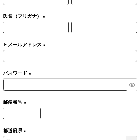
必
須
氏名（フリガナ）
)
(
必
須
Ｅメールアドレス
)
(
必
須
パスワード
)
(
必
須
郵便番号
)
(
必
須
都道府県
)
(