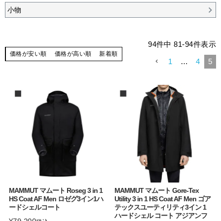
小物
94
件中
81
-
94
件表示
価格が安い順
価格が高い順
新着順
1
…
4
5
MAMMUT マムート Roseg 3 in 1
MAMMUT マムート Gore-Tex
HS Coat AF Men ロゼグ3イン1ハ
Utility 3 in 1 HS Coat AF Men ゴア
ードシェルコート
テックスユーティリティ3イン 1
ハードシェル コート アジアンフ