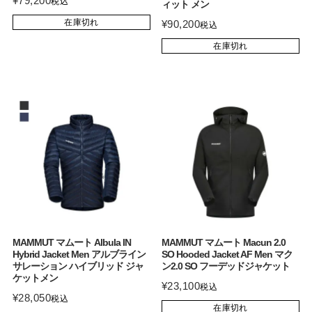
¥
79,200
税込
ィット メン
在庫切れ
¥
90,200
税込
在庫切れ
MAMMUT マムート Albula IN
MAMMUT マムート Macun 2.0
Hybrid Jacket Men アルブライン
SO Hooded Jacket AF Men マク
サレーション ハイブリッド ジャ
ン2.0 SO フーデッドジャケット
ケットメン
¥
23,100
税込
¥
28,050
税込
在庫切れ