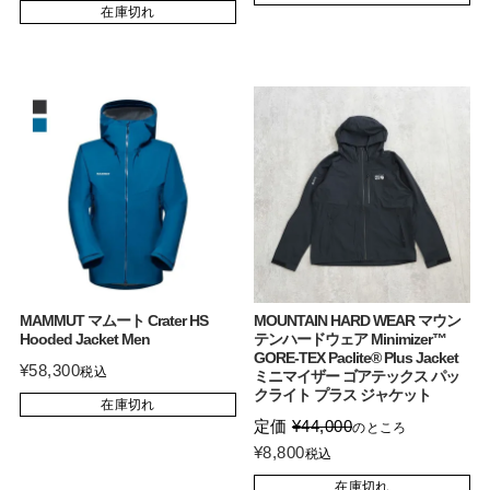
在庫切れ
MAMMUT マムート Crater HS
MOUNTAIN HARD WEAR マウン
Hooded Jacket Men
テンハードウェア Minimizer™
GORE-TEX Paclite® Plus Jacket
¥
58,300
税込
ミニマイザー ゴアテックス パッ
クライト プラス ジャケット
在庫切れ
定価
¥
44,000
のところ
¥
8,800
税込
在庫切れ