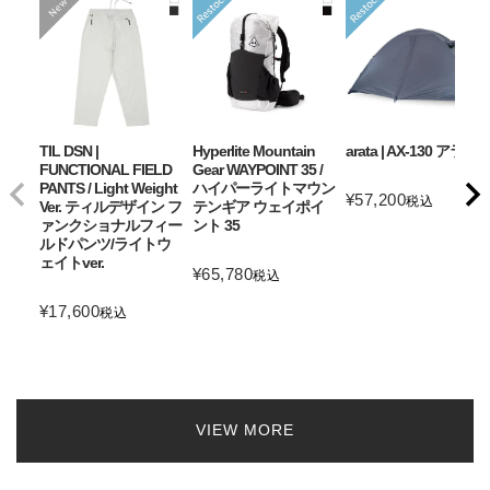
TIL DSN |
Hyperlite Mountain
arata | AX-130 アラタ
FUNCTIONAL FIELD
Gear WAYPOINT 35 /
PANTS / Light Weight
ハイパーライトマウン
¥
57,200
税込
Ver. ティルデザイン フ
テンギア ウェイポイ
ァンクショナルフィー
ント 35
ルドパンツ/ライトウ
ェイトver.
¥
65,780
税込
¥
17,600
税込
VIEW MORE