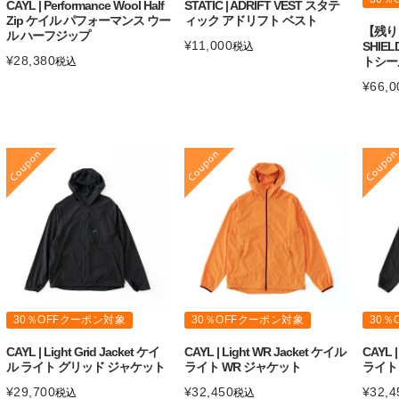
CAYL | Performance Wool Half
STATIC | ADRIFT VEST スタテ
Zip ケイル パフォーマンス ウー
ィック アドリフト ベスト
【残り１
ル ハーフジップ
¥
11,000
SHIEL
税込
¥
28,380
トシー
税込
¥
66,0
30％OFFクーポン対象
30％OFFクーポン対象
30％
CAYL | Light Grid Jacket ケイ
CAYL | Light WR Jacket ケイル
CAYL 
ル ライト グリッド ジャケット
ライト WR ジャケット
ライト
¥
29,700
¥
32,450
¥
32,4
税込
税込