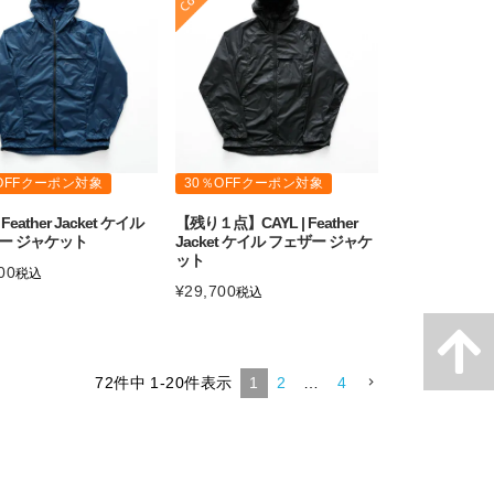
OFFクーポン対象
30％OFFクーポン対象
| Feather Jacket ケイル
【残り１点】CAYL | Feather
ー ジャケット
Jacket ケイル フェザー ジャケ
ット
00
税込
¥
29,700
税込
72
件中
1
-
20
件表示
1
2
…
4