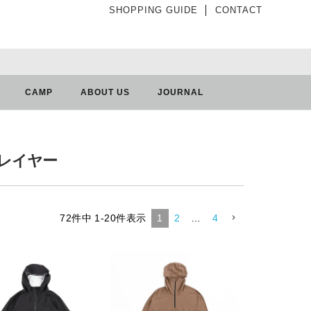
SHOPPING GUIDE
│
CONTACT
CAMP
ABOUT US
JOURNAL
レイヤー
72
件中
1
-
20
件表示
1
2
…
4