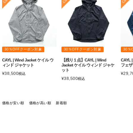
30％OFFクーポン対象
30％OFFクーポン対象
30％
CAYL | Wind Jacket ケイル ウ
【残り１点】CAYL | Wind
CAYL 
ィンド ジャケット
Jacket ケイル ウィンド ジャケ
フェザ
ット
¥
38,500
¥
29,7
税込
¥
38,500
税込
価格が安い順
価格が高い順
新着順