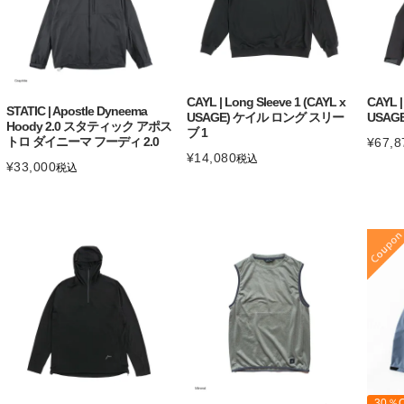
CAYL | Long Sleeve 1 (CAYL x
CAYL |
STATIC | Apostle Dyneema
USAGE) ケイル ロング スリー
USAG
Hoody 2.0 スタティック アポス
ブ 1
トロ ダイニーマ フーディ 2.0
¥
67,8
¥
14,080
税込
¥
33,000
税込
30％