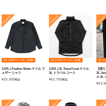
30％OFFクーポン対象
30％OFFクーポン対象
30％
CAYL | Feather Shirts ケイル フ
CAYL | 3L Travel Coat ケイル
【残り１点
ェザー シャツ
3L トラベル コート
3L J
ル 3L
¥
25,300
¥
62,700
税込
税込
¥
53,9