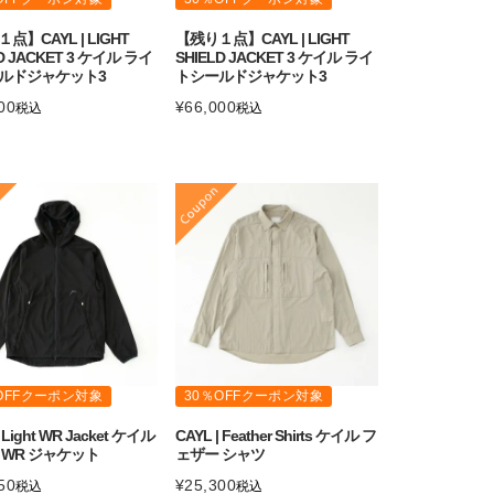
点】CAYL | LIGHT
【残り１点】CAYL | LIGHT
D JACKET 3 ケイル ライ
SHIELD JACKET 3 ケイル ライ
ルドジャケット3
トシールドジャケット3
00
¥
66,000
税込
税込
OFFクーポン対象
30％OFFクーポン対象
| Light WR Jacket ケイル
CAYL | Feather Shirts ケイル フ
 WR ジャケット
ェザー シャツ
50
¥
25,300
税込
税込