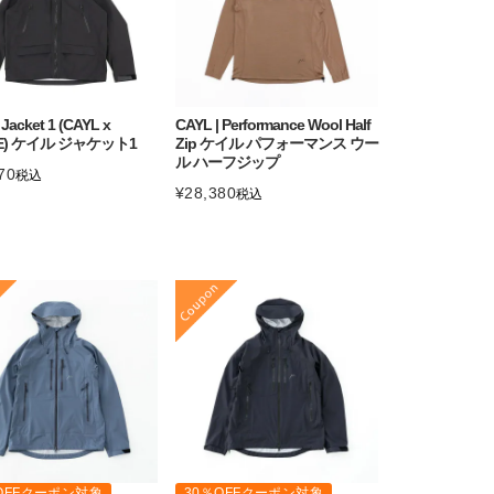
 Jacket 1 (CAYL x
CAYL | Performance Wool Half
E) ケイル ジャケット1
Zip ケイル パフォーマンス ウー
ル ハーフジップ
70
税込
¥
28,380
税込
OFFクーポン対象
30％OFFクーポン対象