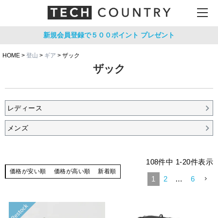
新規会員登録で５００ポイント
プレゼント
HOME
登山
ギア
ザック
ザック
レディース
メンズ
108
件中
1
-
20
件表示
価格が安い順
価格が高い順
新着順
1
2
…
6