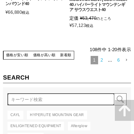
ンバウンド40
40 ハイパーライトマウンテンギ
ア サウスウエスト40
¥
66,880
税込
定価
¥
63,470
のところ
¥
57,123
税込
108
件中
1
-
20
件表示
価格が安い順
価格が高い順
新着順
1
2
…
6
SEARCH
検
CAYL
HYPERLITE MOUNTAIN GEAR
ENLIGHTENED EQUIPMENT
Afterglow