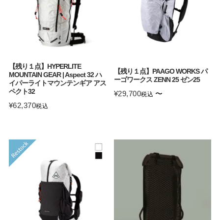
【残り１点】HYPERLITE
【残り１点】PAAGO WORKS パ
MOUNTAIN GEAR | Aspect 32 ハ
ーゴワークス ZENN 25 ゼン25
イパーライトマウンテンギア アス
ペクト32
¥
29,700
〜
税込
¥
62,370
税込