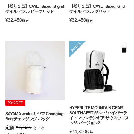
【残り１点】CAYL | Biseul B-grid
【残り１点】CAYL | Biseul Grid
ケイル ビスル ビーグリッド
ケイル ビスル グリッド
¥
32,450
¥
32,450
税込
税込
20%OFF
HYPERLITE MOUNTAIN GEAR |
SOUTHWEST 55 ver.2ハイパーラ
SAYAMA works サヤマ Changing
イトマウンテンギア サウスウエス
Bag チェンジング バッグ
ト55 バージョン2
定価
¥
7,700
のところ
¥
74,800
税込