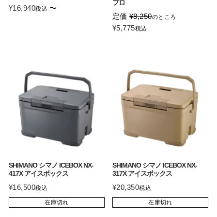
プロ
¥
16,940
〜
税込
定価
¥
8,250
のところ
¥
5,775
税込
SHIMANO シマノ ICEBOX NX-
SHIMANO シマノ ICEBOX NX-
417X アイスボックス
317X アイスボックス
¥
16,500
¥
20,350
税込
税込
在庫切れ
在庫切れ