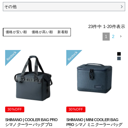
その他
23
件中
1
-
20
件表示
価格が安い順
価格が高い順
新着順
1
2
30%OFF
30%OFF
SHIMANO | COOLER BAG PRO
SHIMANO | MINI COOLER BAG
シマノ クーラー バッグ プロ
PRO シマノ ミニ クーラー バッグ