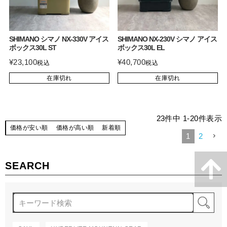
SHIMANO シマノ NX-330V アイス
SHIMANO NX-230V シマノ アイス
ボックス30L ST
ボックス30L EL
¥
23,100
¥
40,700
税込
税込
在庫切れ
在庫切れ
23
件中
1
-
20
件表示
価格が安い順
価格が高い順
新着順
1
2
SEARCH
検