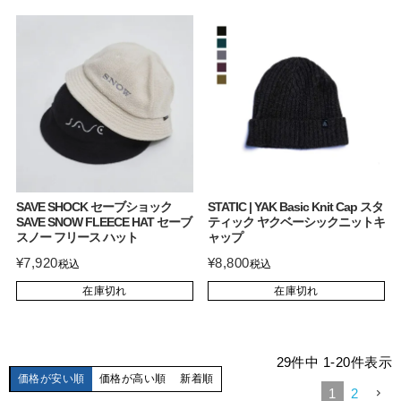
SAVE SHOCK セーブショック
STATIC | YAK Basic Knit Cap スタ
SAVE SNOW FLEECE HAT セーブ
ティック ヤクベーシックニットキ
スノー フリース ハット
ャップ
¥
7,920
¥
8,800
税込
税込
在庫切れ
在庫切れ
29
件中
1
-
20
件表示
価格が安い順
価格が高い順
新着順
1
2