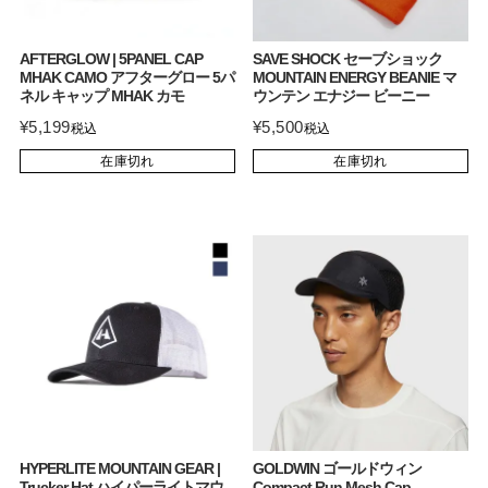
AFTERGLOW | 5PANEL CAP
SAVE SHOCK セーブショック
MHAK CAMO アフターグロー 5パ
MOUNTAIN ENERGY BEANIE マ
ネル キャップ MHAK カモ
ウンテン エナジー ビーニー
¥
5,199
¥
5,500
税込
税込
在庫切れ
在庫切れ
HYPERLITE MOUNTAIN GEAR |
GOLDWIN ゴールドウィン
Trucker Hat ハイパーライトマウ
Compact Run Mesh Cap