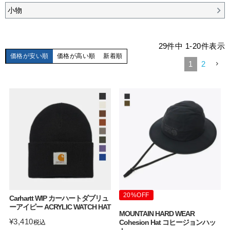
小物
29
件中
1
-
20
件表示
価格が安い順
価格が高い順
新着順
1
2
20%OFF
Carhartt WIP カーハートダブリュ
ーアイピー ACRYLIC WATCH HAT
MOUNTAIN HARD WEAR
¥
3,410
Cohesion Hat コヒージョンハッ
税込