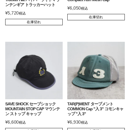
ンテンギア トラッカーハット
¥
6,050
税込
¥
5,720
税込
在庫切れ
在庫切れ
SAVE SHOCK セーブショック
TAR(P)MENT タープメント
MOUNTAIN STOP CAP マウンテ
COMMON Cap "入 3" コモンキャ
ン ストップ キャップ
ップ "入 3"
¥
6,600
¥
6,930
税込
税込