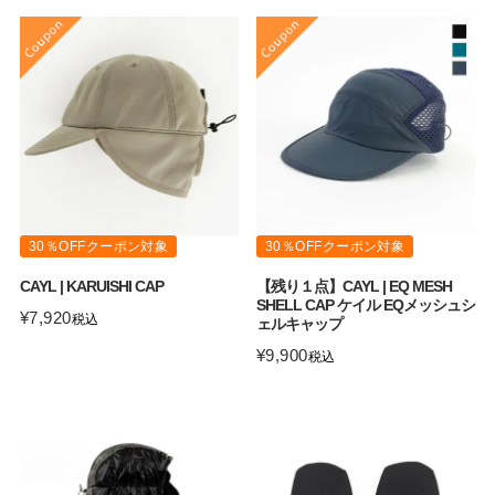
30％OFFクーポン対象
30％OFFクーポン対象
CAYL | KARUISHI CAP
【残り１点】CAYL | EQ MESH
SHELL CAP ケイル EQメッシュシ
¥
7,920
税込
ェルキャップ
¥
9,900
税込