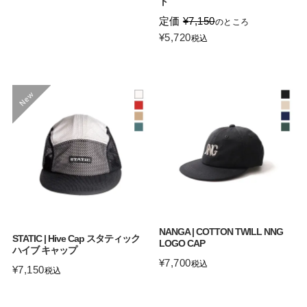
ト
定価
¥
7,150
のところ
¥
5,720
税込
NANGA | COTTON TWILL NNG
STATIC | Hive Cap スタティック
LOGO CAP
ハイブ キャップ
¥
7,700
税込
¥
7,150
税込