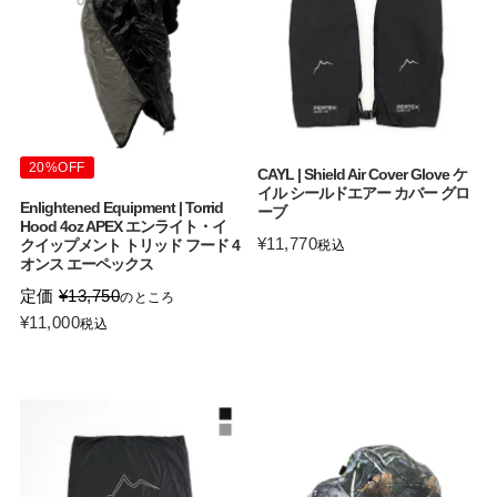
20%OFF
CAYL | Shield Air Cover Glove ケ
イル シールドエアー カバー グロ
Enlightened Equipment | Torrid
ーブ
Hood 4oz APEX エンライト・イ
¥
11,770
クイップメント トリッド フード 4
税込
オンス エーペックス
定価
¥
13,750
のところ
¥
11,000
税込