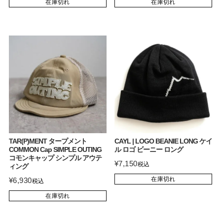
在庫切れ
在庫切れ
TAR(P)MENT タープメント
CAYL | LOGO BEANIE LONG ケイ
COMMON Cap SIMPLE OUTING
ル ロゴ ビーニー ロング
コモンキャップ シンプル アウテ
¥
7,150
税込
ィング
在庫切れ
¥
6,930
税込
在庫切れ