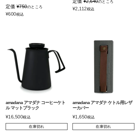
定価
¥
2,640
のところ
定価
¥
750
のところ
¥
2,112
税込
¥
600
税込
amadana アマダナ コーヒーケト
amadana アマダナ ケトル用レザ
ル マットブラック
ーカバー
¥
16,500
¥
1,650
税込
税込
在庫切れ
在庫切れ