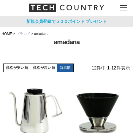
新規会員登録で５００ポイント
プレゼント
HOME
ブランド
amadana
amadana
12
件中
1
-
12
件表示
価格が安い順
価格が高い順
新着順