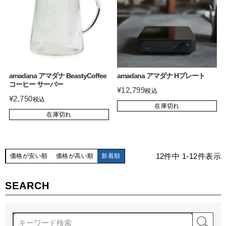
amadana アマダナ BeastyCoffee
amadana アマダナ Hプレート
コーヒー サーバー
¥
12,799
税込
¥
2,750
税込
在庫切れ
在庫切れ
12
件中
1
-
12
件表示
価格が安い順
価格が高い順
新着順
SEARCH
検