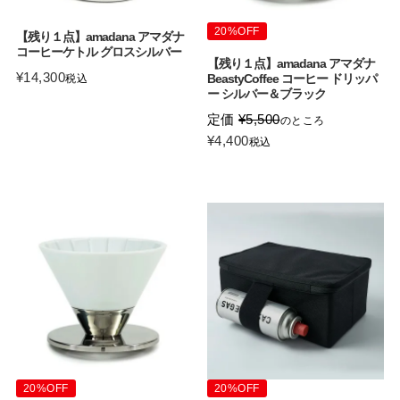
20%OFF
【残り１点】amadana アマダナ
コーヒーケトル グロスシルバー
【残り１点】amadana アマダナ
¥
14,300
BeastyCoffee コーヒー ドリッパ
税込
ー シルバー＆ブラック
定価
¥
5,500
のところ
¥
4,400
税込
20%OFF
20%OFF