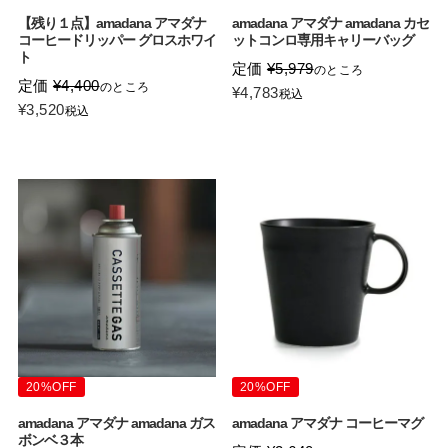
【残り１点】amadana アマダナ
amadana アマダナ amadana カセ
コーヒードリッパー グロスホワイ
ットコンロ専用キャリーバッグ
ト
定価
¥
5,979
のところ
定価
¥
4,400
のところ
¥
4,783
税込
¥
3,520
税込
20%OFF
20%OFF
amadana アマダナ amadana ガス
amadana アマダナ コーヒーマグ
ボンベ３本