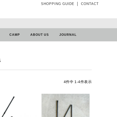
SHOPPING GUIDE
│
CONTACT
CAMP
ABOUT US
JOURNAL
S
4
件中
1
-
4
件表示