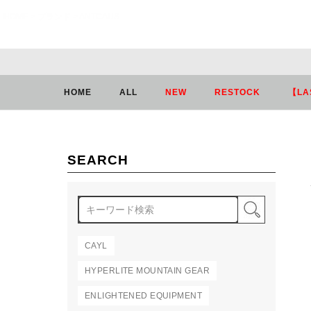
HOME
ブランド
ANTCAUS
HOME
ALL
NEW
RESTOCK
【LA
SEARCH
検索
CAYL
HYPERLITE MOUNTAIN GEAR
ENLIGHTENED EQUIPMENT