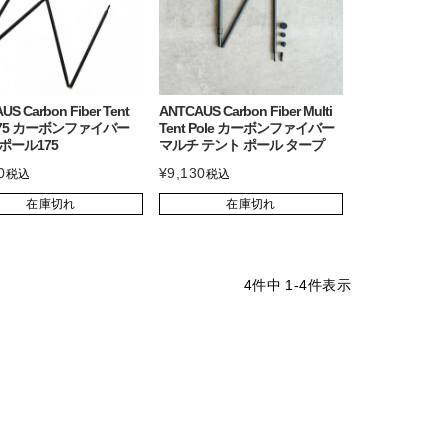
S Carbon Fiber Tent
ANTCAUS Carbon Fiber Multi
 175 カーボンファイバー
Tent Pole カーボンファイバー
ポール175
マルチ テント ポール タープ
0
¥
9,130
税込
税込
在庫切れ
在庫切れ
4
件中
1
-
4
件表示