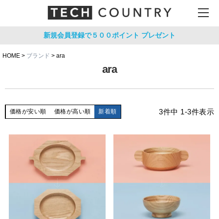
新規会員登録で５００ポイント
プレゼント
HOME
ブランド
ara
ara
3
件中
1
-
3
件表示
価格が安い順
価格が高い順
新着順