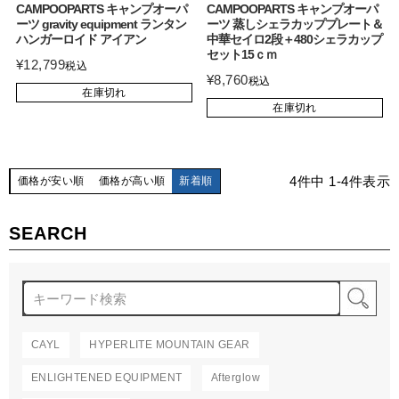
CAMPOOPARTS キャンプオーパ
CAMPOOPARTS キャンプオーパ
ーツ gravity equipment ランタン
ーツ 蒸しシェラカッププレート＆
ハンガーロイド アイアン
中華セイロ2段＋480シェラカップ
セット15ｃｍ
¥
12,799
税込
¥
8,760
税込
在庫切れ
在庫切れ
4
件中
1
-
4
件表示
価格が安い順
価格が高い順
新着順
SEARCH
検
CAYL
HYPERLITE MOUNTAIN GEAR
ENLIGHTENED EQUIPMENT
Afterglow