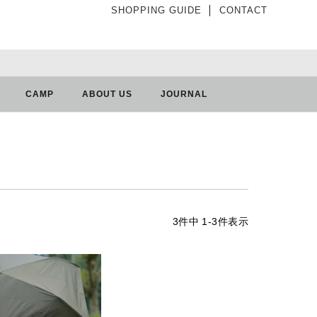
SHOPPING GUIDE
│
CONTACT
CAMP
ABOUT US
JOURNAL
3
件中
1
-
3
件表示