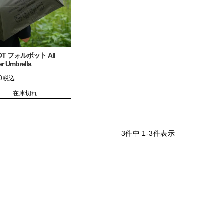
OT フォルボット All
r Umbrella
0
税込
在庫切れ
3
件中
1
-
3
件表示