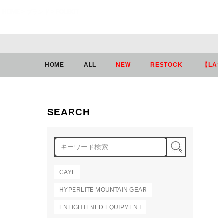
HOME
ブランド
FOLBOT
HOME
ALL
NEW
RESTOCK
【LA
SEARCH
検索
CAYL
HYPERLITE MOUNTAIN GEAR
ENLIGHTENED EQUIPMENT