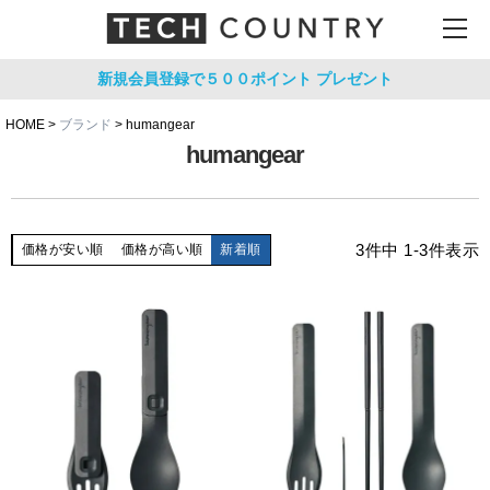
新規会員登録で５００ポイント
プレゼント
HOME
ブランド
humangear
humangear
3
件中
1
-
3
件表示
価格が安い順
価格が高い順
新着順