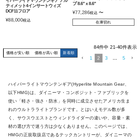
イパーライトマウンテンギア アル
プ 8.6" x 8.6"
ティメット4インサートウィズ
DCF11フロア
¥
77,286
〜
税込
¥
88,000
税込
在庫切れ
84
件中
21
-
40
件表示
価格が安い順
価格が高い順
新着順
1
2
3
…
5
ハイパーライトマウンテンギア(Hyperlite Mountain Gear、
以下HMG)は、ダイニーマ・コンポジット・ファブリックを
使い「軽さ・強さ・防水」を同時に成立させたアメリカ生ま
れのウルトラライトブランドです。とはいえモデル数が多
く、サウスウエストとウィンドライダーの違いや、容量・素
材の選び方で迷う方は少なくありません。このページでは、
HMGの正規取扱店であるテックカントリーが、ダイニーマの