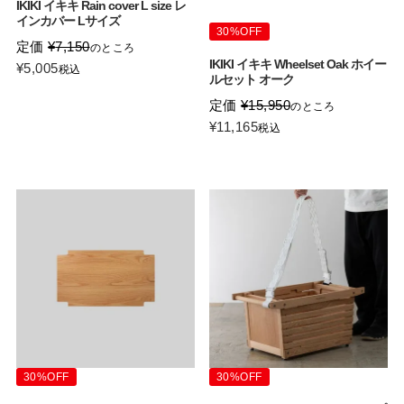
IKIKI イキキ Rain cover L size レ
インカバー Lサイズ
30%OFF
定価
¥
7,150
のところ
IKIKI イキキ Wheelset Oak ホイー
¥
5,005
税込
ルセット オーク
定価
¥
15,950
のところ
¥
11,165
税込
30%OFF
30%OFF