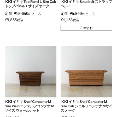
IKIKI イキキ Top Panel L Size Oak
IKIKI イキキ Strap belt ストラップ
トップパネル Lサイズ オーク
ベルト
定価
¥
12,650
定価
¥
5,940
のところ
のところ
¥
8,855
¥
4,158
税込
税込
在庫切れ
IKIKI イキキ Shelf Container M
IKIKI イキキ Shelf Container M
Size Walnut シェルフコンテナ M
Size Oak シェルフコンテナ Mサイ
サイズ ウォールナット
ズ オーク