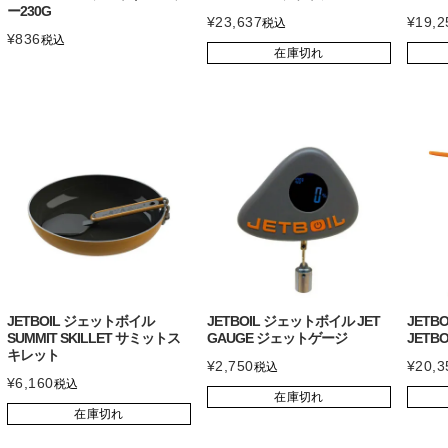
ー230G
¥
23,637
¥
19,2
税込
¥
836
税込
在庫切れ
JETBOIL ジェットボイル
JETBOIL ジェットボイル JET
JETB
SUMMIT SKILLET サミットス
GAUGE ジェットゲージ
JETB
キレット
¥
2,750
¥
20,3
税込
¥
6,160
税込
在庫切れ
在庫切れ