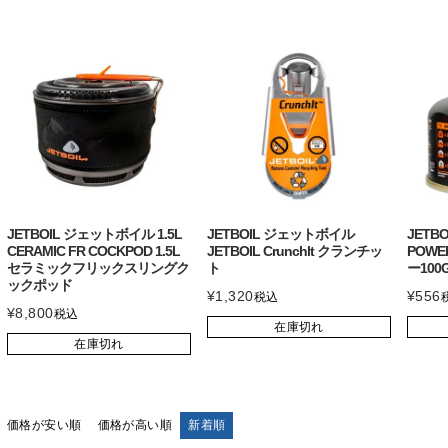
JETBOIL ジェットボイル 1.5L
JETBOIL ジェットボイル
JETB
CERAMIC FR COCKPOD 1.5L
JETBOIL Crunchlt クランチッ
POWE
セラミックフリックスリングク
ト
ー100
ックポッド
¥
1,320
¥
556
税込
¥
8,800
税込
在庫切れ
在庫切れ
価格が安い順
価格が高い順
新着順