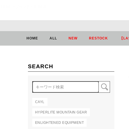
HOME
ブランド
JETBOIL
HOME
ALL
NEW
RESTOCK
【LA
SEARCH
検索
CAYL
HYPERLITE MOUNTAIN GEAR
ENLIGHTENED EQUIPMENT