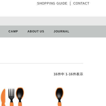
SHOPPING GUIDE
│
CONTACT
CAMP
ABOUT US
JOURNAL
16
件中
1
-
16
件表示