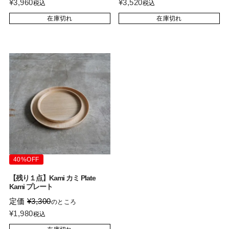
¥
3,960
¥
3,520
税込
税込
在庫切れ
在庫切れ
40%OFF
【残り１点】Kami カミ Plate
Kami プレート
定価
¥
3,300
のところ
¥
1,980
税込