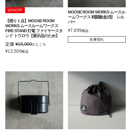
10%OFF
MOOSE ROOM WORKS ムースル
ームワークス 戦闘飯盒2型 シル
【残り１点】MOOSE ROOM
バー
WORKS ムースルームワークス
¥
7,899
FIRE STAND 灯篭 ファイヤースタ
税込
ンド トウロウ【展示品のため】
在庫切れ
定価
¥
15,000
のところ
¥
13,500
税込