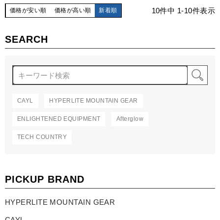
10
件中
1
-
10
件表示
価格が安い順
価格が高い順
新着順
SEARCH
検
CAYL
HYPERLITE MOUNTAIN GEAR
ENLIGHTENED EQUIPMENT
Afterglow
TECH COUNTRY
PICKUP BRAND
HYPERLITE MOUNTAIN GEAR
CAYL