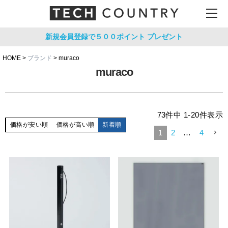
新規会員登録で５００ポイント
プレゼント
HOME
ブランド
muraco
muraco
73
件中
1
-
20
件表示
価格が安い順
価格が高い順
新着順
1
2
…
4