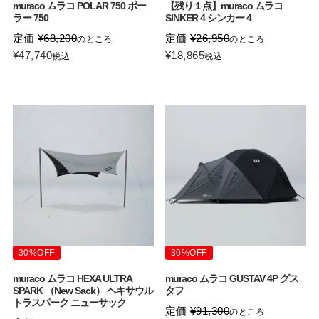
muraco ムラコ POLAR 750 ポー
【残り１点】muraco ムラコ
ラー 750
SINKER 4 シンカー 4
定価
¥
68,200
定価
¥
26,950
のところ
のところ
¥
47,740
¥
18,865
税込
税込
30%OFF
30%OFF
muraco ムラコ HEXA ULTRA
muraco ムラコ GUSTAV 4P グス
SPARK （New Sack） ヘキサウル
タフ
トラスパーク ニューサック
定価
¥
91,300
のところ