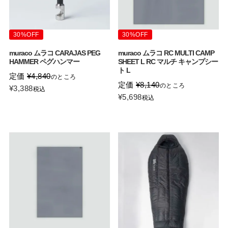
30%OFF
30%OFF
muraco ムラコ CARAJAS PEG
muraco ムラコ RC MULTI CAMP
HAMMER ペグハンマー
SHEET L RC マルチ キャンプシー
ト L
定価
¥
4,840
のところ
定価
¥
8,140
のところ
¥
3,388
税込
¥
5,698
税込