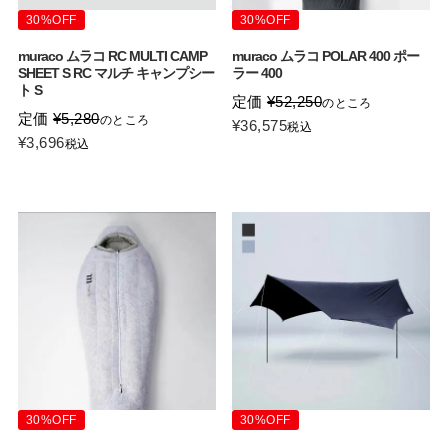
30%OFF
30%OFF
muraco ムラコ RC MULTI CAMP
muraco ムラコ POLAR 400 ポー
SHEET S RC マルチ キャンプシー
ラー 400
ト S
定価
¥
52,250
のところ
定価
¥
5,280
のところ
¥
36,575
税込
¥
3,696
税込
30%OFF
30%OFF