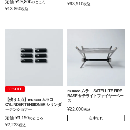
定価
¥
19,800
のところ
¥
63,910
税込
¥
13,860
税込
30%OFF
muraco ムラコ SATELLITE FIRE
BASE サテライトファイヤーベー
【残り１点】muraco ムラコ
ス
CYLINDER TENSIONER シリンダ
¥
22,000
ーテンショナー
税込
定価
¥
3,190
のところ
在庫切れ
¥
2,233
税込