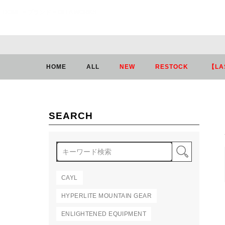
HOME
ブランド
OLFA WORKS
HOME
ALL
NEW
RESTOCK
【LA
SEARCH
検索
CAYL
HYPERLITE MOUNTAIN GEAR
ENLIGHTENED EQUIPMENT