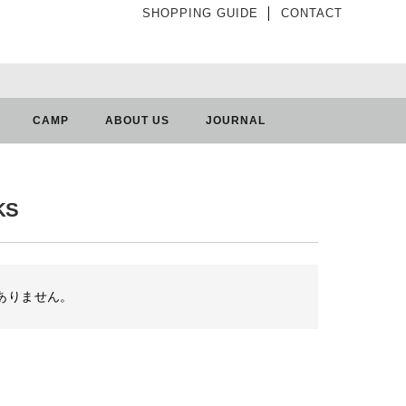
SHOPPING GUIDE
│
CONTACT
CAMP
ABOUT US
JOURNAL
KS
ありません。