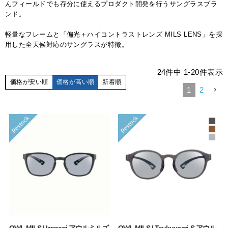
んフィールドでも存分に使えるプロダクト開発を行うサングラスブラ
ンド。
軽量なフレームと「偏光＋ハイコントラストレンズ MILS LENS」を採
用した全天候対応のサングラスが特徴。
24
件中
1
-
20
件表示
価格が安い順
価格が高い順
新着順
1
2
OWL MILS | Izanagi アウルミルズ
OWL MILS | Tsukuyomi-S アウル