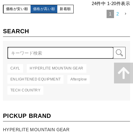
24
件中
1
-
20
件表示
価格が安い順
価格が高い順
新着順
1
2
SEARCH
検
CAYL
HYPERLITE MOUNTAIN GEAR
ENLIGHTENED EQUIPMENT
Afterglow
TECH COUNTRY
PICKUP BRAND
HYPERLITE MOUNTAIN GEAR