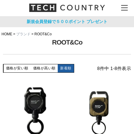
新規会員登録で５００ポイント
プレゼント
HOME
ブランド
ROOT&Co
ROOT&Co
8
件中
1
-
8
件表示
価格が安い順
価格が高い順
新着順