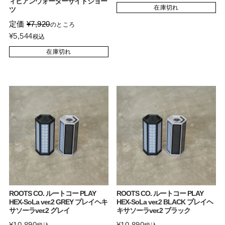
ィビアンウォーターサイドショー
在庫切れ
ツ
定価
¥
7,920
のところ
¥
5,544
税込
在庫切れ
ROOTS CO. ルートコー PLAY
ROOTS CO. ルートコー PLAY
HEX-SoLa ver.2 GREY プレイヘキ
HEX-SoLa ver.2 BLACK プレイヘ
サソーラver.2 グレイ
キサソーラver.2 ブラック
¥
10,890
¥
10,890